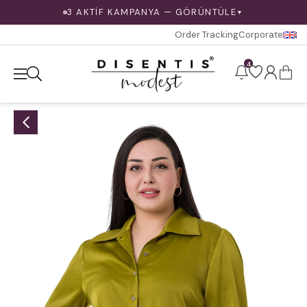
3 AKTİF KAMPANYA — GÖRÜNTÜLE
▼
Order Tracking
Corporate
4