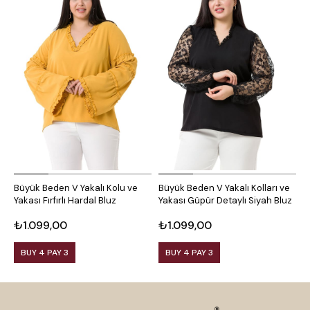
Büyük Beden V Yakalı Kolu ve
Büyük Beden V Yakalı Kolları ve
B
Yakası Fırfırlı Hardal Bluz
Yakası Güpür Detaylı Siyah Bluz
K
₺1.099,00
₺1.099,00
₺
BUY 4 PAY 3
BUY 4 PAY 3