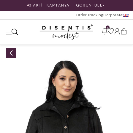
3 AKTİF KAMPANYA — GÖRÜNTÜLE
▼
Order Tracking
Corporate
4