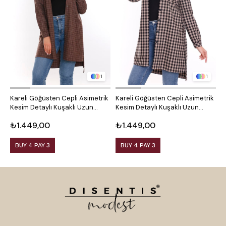
1
1
Kareli Göğüsten Cepli Asimetrik
Kareli Göğüsten Cepli Asimetrik
O
Kesim Detaylı Kuşaklı Uzun
Kesim Detaylı Kuşaklı Uzun
D
Dokuma Tunik Gömlek
Dokuma Tunik Gömlek
₺1.449,00
₺1.449,00
₺
BUY 4 PAY 3
BUY 4 PAY 3