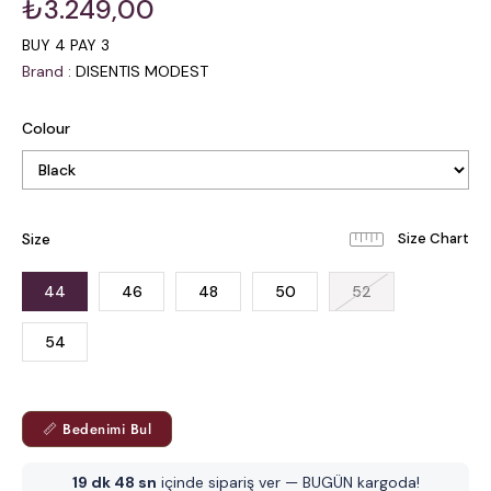
₺3.249,00
BUY 4 PAY 3
Brand
:
DISENTIS MODEST
Colour
Size
44
46
48
50
52
54
📏 Bedenimi Bul
19 dk 48 sn
içinde sipariş ver — BUGÜN kargoda!