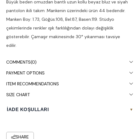
Büyük beden omuzdan bantlı uzun kollu beyaz bluz ve siyah
pantolon ikili takım .Mankenin üzerindeki ürün 44 bedendir.
Manken Boy: 1.73, Göğüs:108, Bel:87, Basen:119. Stüdyo
çekimlerinde renkler ışık farklılığından dolayı değişiklik
gösterebilir. Çamaşır makinesinde 30° yıkanması tavsiye
edilir.
COMMENTS
(0)
PAYMENT OPTIONS
ITEM RECOMMENDATIONS
SIZE CHART
İADE KOŞULLARI
▾