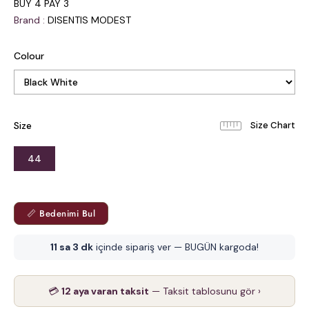
BUY 4 PAY 3
Brand
:
DISENTIS MODEST
Colour
Size
44
📏 Bedenimi Bul
11 sa 3 dk
içinde sipariş ver — BUGÜN kargoda!
💳
12 aya varan taksit
— Taksit tablosunu gör ›