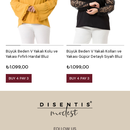
Büyük Beden V Yakalı Kolu ve
Büyük Beden V Yakalı Kolları ve
B
Yakası Fırfırlı Hardal Bluz
Yakası Güpür Detaylı Siyah Bluz
K
₺1.099,00
₺1.099,00
₺
BUY 4 PAY 3
BUY 4 PAY 3
FOLLOW US