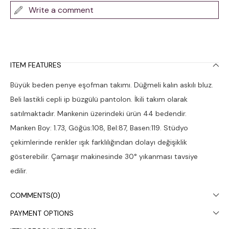
Write a comment
ITEM FEATURES
Büyük beden penye eşofman takımı. Düğmeli kalın askılı bluz.
Beli lastikli cepli ip büzgülü pantolon. İkili takım olarak
satılmaktadır. Mankenin üzerindeki ürün 44 bedendir.
Manken Boy: 1.73, Göğüs:108, Bel:87, Basen:119. Stüdyo
çekimlerinde renkler ışık farklılığından dolayı değişiklik
gösterebilir. Çamaşır makinesinde 30° yıkanması tavsiye
edilir.
COMMENTS
(0)
PAYMENT OPTIONS