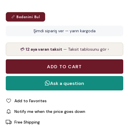
📏 Bedenimi Bul
Şimdi sipariş ver — yarın kargoda
💳
12 aya varan taksit
— Taksit tablosunu gör ›
Add to Favorites
Notify me when the price goes down
Free Shipping