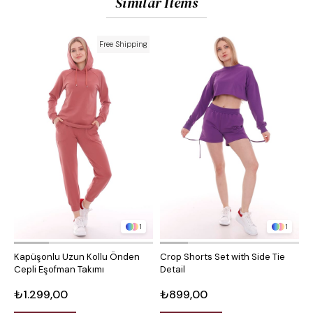
Similar Items
Free Shipping
1
1
Kapüşonlu Uzun Kollu Önden
Crop Shorts Set with Side Tie
T
Cepli Eşofman Takımı
Detail
T
₺1.299,00
₺899,00
₺