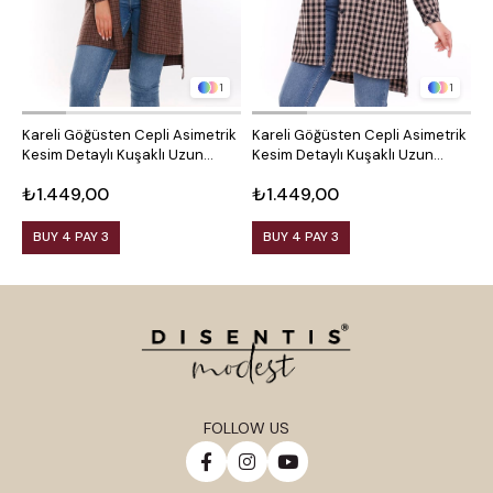
1
1
Kareli Göğüsten Cepli Asimetrik
Kareli Göğüsten Cepli Asimetrik
O
Kesim Detaylı Kuşaklı Uzun
Kesim Detaylı Kuşaklı Uzun
D
Dokuma Tunik Gömlek
Dokuma Tunik Gömlek
₺1.449,00
₺1.449,00
₺
BUY 4 PAY 3
BUY 4 PAY 3
FOLLOW US