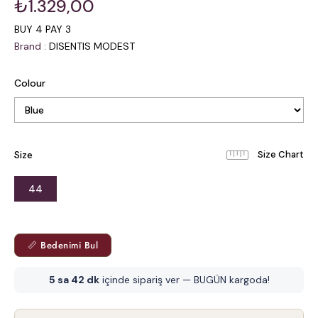
₺1.329,00
BUY 4 PAY 3
Brand
:
DISENTIS MODEST
Colour
Size
44
📏 Bedenimi Bul
5 sa 42 dk
içinde sipariş ver — BUGÜN kargoda!