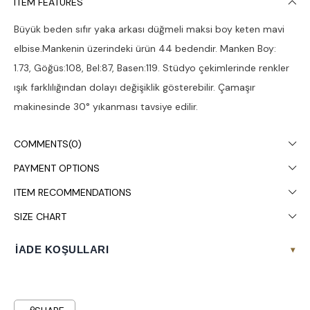
ITEM FEATURES
Büyük beden sıfır yaka arkası düğmeli maksi boy keten mavi
elbise.Mankenin üzerindeki ürün 44 bedendir. Manken Boy:
1.73, Göğüs:108, Bel:87, Basen:119. Stüdyo çekimlerinde renkler
ışık farklılığından dolayı değişiklik gösterebilir. Çamaşır
makinesinde 30° yıkanması tavsiye edilir.
COMMENTS
(0)
PAYMENT OPTIONS
ITEM RECOMMENDATIONS
SIZE CHART
İADE KOŞULLARI
▾