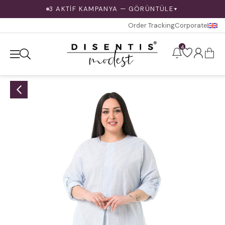
3 AKTİF KAMPANYA — GÖRÜNTÜLE
▼
Order Tracking
Corporate
4