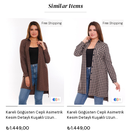
Similar Items
Free Shipping
Free Shipping
1
1
Kareli Göğüsten Cepli Asimetrik
Kareli Göğüsten Cepli Asimetrik
O
Kesim Detaylı Kuşaklı Uzun
Kesim Detaylı Kuşaklı Uzun
D
Dokuma Tunik Gömlek
Dokuma Tunik Gömlek
₺1.449,00
₺1.449,00
₺