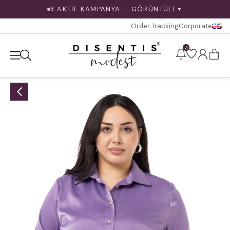
3 AKTİF KAMPANYA — GÖRÜNTÜLE
▼
Order Tracking
Corporate
4