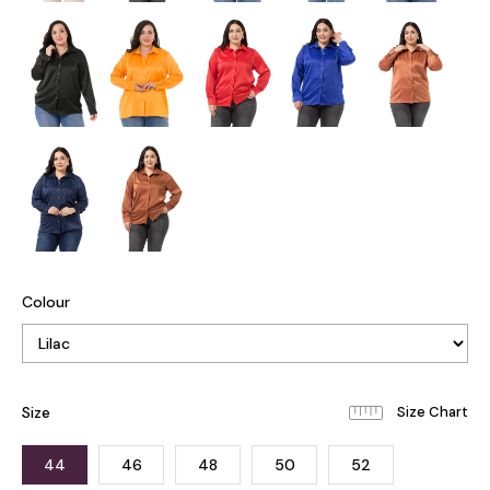
Colour
Size
44
46
48
50
52