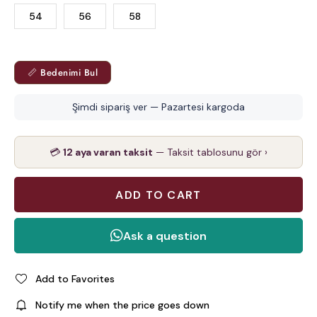
54
56
58
📏 Bedenimi Bul
Şimdi sipariş ver — Pazartesi kargoda
💳
12 aya varan taksit
— Taksit tablosunu gör ›
Add to Favorites
Notify me when the price goes down