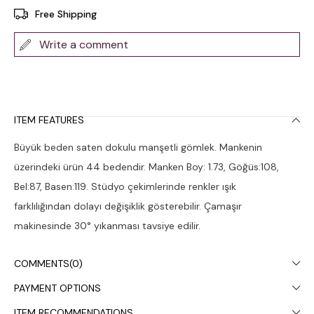
Free Shipping
Write a comment
ITEM FEATURES
Büyük beden saten dokulu manşetli gömlek. Mankenin
üzerindeki ürün 44 bedendir. Manken Boy: 1.73, Göğüs:108,
Bel:87, Basen:119. Stüdyo çekimlerinde renkler ışık
farklılığından dolayı değişiklik gösterebilir. Çamaşır
makinesinde 30° yıkanması tavsiye edilir.
COMMENTS
(0)
PAYMENT OPTIONS
ITEM RECOMMENDATIONS