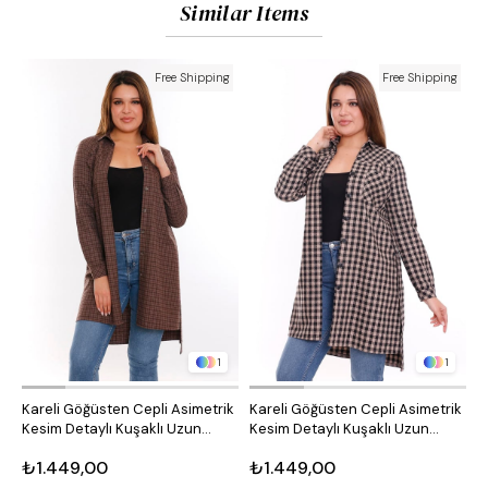
Similar Items
Free Shipping
Free Shipping
1
1
Kareli Göğüsten Cepli Asimetrik
Kareli Göğüsten Cepli Asimetrik
O
Kesim Detaylı Kuşaklı Uzun
Kesim Detaylı Kuşaklı Uzun
D
Dokuma Tunik Gömlek
Dokuma Tunik Gömlek
₺1.449,00
₺1.449,00
₺