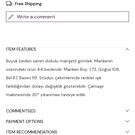
Free Shipping
Write a comment
ITEM FEATURES
Büyük beden saten dokulu manşetli gömlek. Mankenin
üzerindeki ürün 44 bedendir. Manken Boy: 1.73, Göğüs:108,
Bel:87, Basen:119. Stüdyo çekimlerinde renkler ışık
farklılığından dolayı değişiklik gösterebilir. Çamaşır
makinesinde 30° yıkanması tavsiye edilir.
COMMENTS
(0)
PAYMENT OPTIONS
ITEM RECOMMENDATIONS