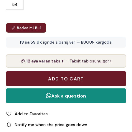
54
📏 Bedenimi Bul
13 sa 59 dk
içinde sipariş ver — BUGÜN kargoda!
💳
12 aya varan taksit
— Taksit tablosunu gör ›
Add to Favorites
Notify me when the price goes down