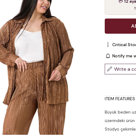
💳
12 ay
Critical Sto
Notify me 
Write a 
ITEM FEATURES
Büyük beden uzu
üzerindeki ürün
Stüdyo çekimleri