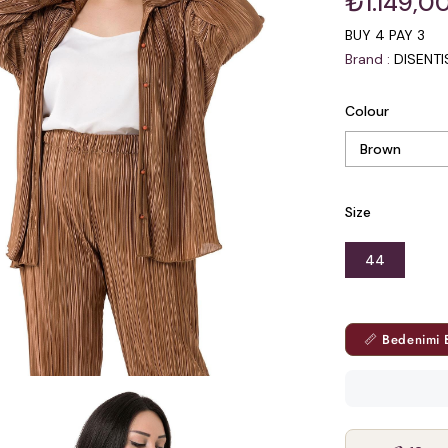
₺1.149,0
BUY 4 PAY 3
Brand
:
DISENT
Colour
Size
44
📏 Bedenimi 