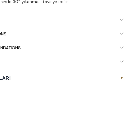
inde 30° yıkanması tavsiye edilir.
ONS
NDATIONS
LARI
▾