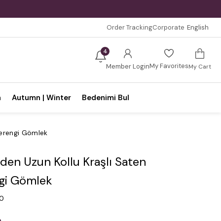
Order Tracking
Corporate
English
4
My Favorites
Member Login
My Cart
n
Autumn | Winter
Bedenimi Bul
verengi Gömlek
den Uzun Kollu Kraşlı Saten
gi Gömlek
.0