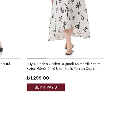
arı Tül
Büyük Beden Önden Düğmeli Asimetrik Kesim
Büyü
Keten Görünümlü Uzun Kollu Yanları Cepli
Ferm
Desenli Beyaz Elbise
₺1.299,00
₺1.
BUY 4 PAY 3