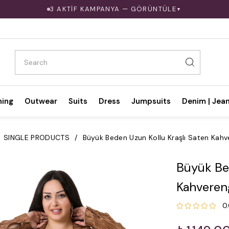
3 AKTİF KAMPANYA — GÖRÜNTÜLE
▼
hing
Outwear
Suits
Dress
Jumpsuits
Denim | Jea
SINGLE PRODUCTS
Büyük Beden Uzun Kollu Kraşlı Saten Kah
Büyük Be
Kahveren
0