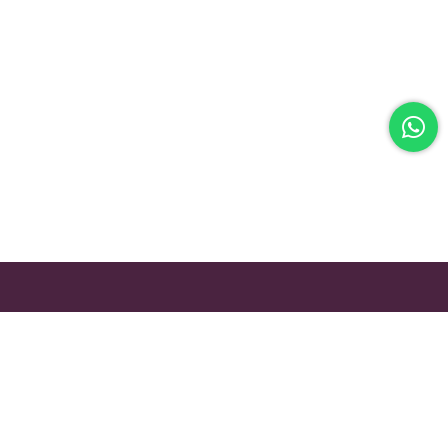
EASY RETURN
Unconditional Customer Happiness