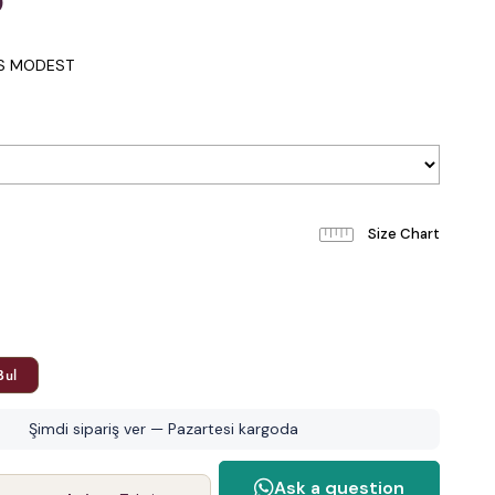
0
IS MODEST
Bul
Şimdi sipariş ver — Pazartesi kargoda