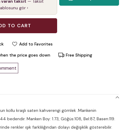
a varan taksit
— Taksit
tablosunu gör ›
ck
Add to Favorites
when the price goes down
Free Shipping
comment
n kollu kraşlı saten kahverengi gömlek .Mankenin
 44 bedendir. Manken Boy: 1.73, Göğüs:108, Bel:87, Basen:119.
nde renkler ışık farklılığından dolayı değişiklik gösterebilir.