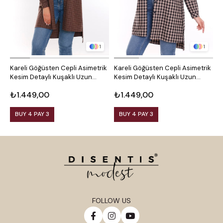
1
1
Kareli Göğüsten Cepli Asimetrik
Kareli Göğüsten Cepli Asimetrik
O
Kesim Detaylı Kuşaklı Uzun
Kesim Detaylı Kuşaklı Uzun
D
Dokuma Tunik Gömlek
Dokuma Tunik Gömlek
₺1.449,00
₺1.449,00
₺
BUY 4 PAY 3
BUY 4 PAY 3
FOLLOW US