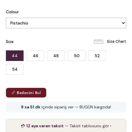
Colour
Size
44
46
48
50
52
54
📏 Bedenimi Bul
9 sa 51 dk
içinde sipariş ver — BUGÜN kargoda!
💳
12 aya varan taksit
— Taksit tablosunu gör ›