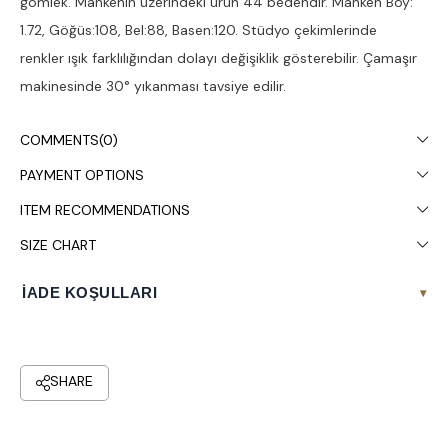
gömlek. Mankenin üzerindeki ürün 44 bedendir. Manken Boy:
1.72, Göğüs:108, Bel:88, Basen:120. Stüdyo çekimlerinde
renkler ışık farklılığından dolayı değişiklik gösterebilir. Çamaşır
makinesinde 30° yıkanması tavsiye edilir.
COMMENTS
(0)
PAYMENT OPTIONS
ITEM RECOMMENDATIONS
SIZE CHART
İADE KOŞULLARI
▾