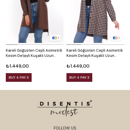
1
1
Kareli Göğüsten Cepli Asimetrik
Kareli Göğüsten Cepli Asimetrik
O
Kesim Detaylı Kuşaklı Uzun
Kesim Detaylı Kuşaklı Uzun
D
Dokuma Tunik Gömlek
Dokuma Tunik Gömlek
₺1.449,00
₺1.449,00
₺
BUY 4 PAY 3
BUY 4 PAY 3
FOLLOW US