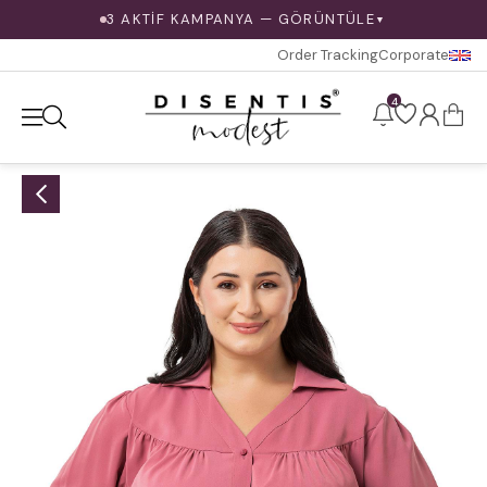
3 AKTİF KAMPANYA — GÖRÜNTÜLE
▼
Order Tracking
Corporate
4