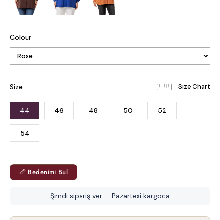
Colour
Size
44
46
48
50
52
54
📏 Bedenimi Bul
Şimdi sipariş ver — Pazartesi kargoda