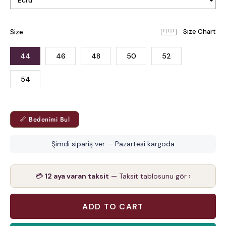
Size
44
46
48
50
52
54
📏 Bedenimi Bul
Şimdi sipariş ver — Pazartesi kargoda
💳
12 aya varan taksit
— Taksit tablosunu gör ›