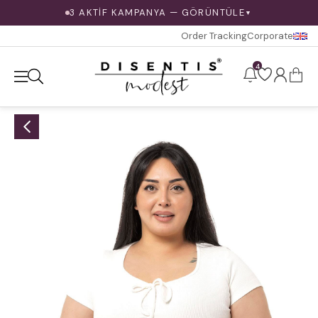
3 AKTİF KAMPANYA — GÖRÜNTÜLE
▼
Order Tracking
Corporate
4