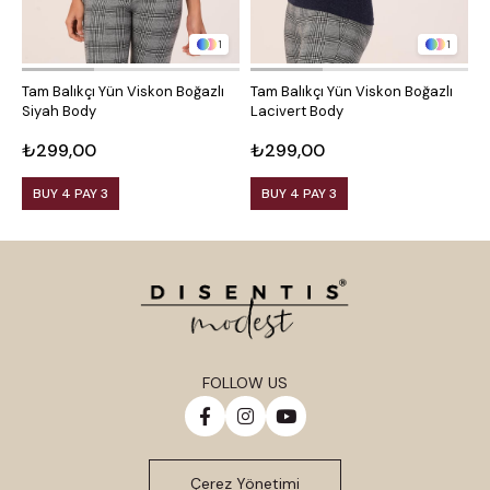
1
1
Tam Balıkçı Yün Viskon Boğazlı
Tam Balıkçı Yün Viskon Boğazlı
Y
Siyah Body
Lacivert Body
K
₺299,00
₺299,00
₺
BUY 4 PAY 3
BUY 4 PAY 3
FOLLOW US
Çerez Yönetimi