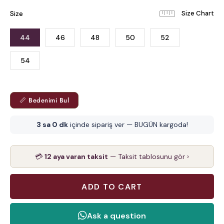
Size
44
46
48
50
52
54
📏 Bedenimi Bul
3 sa 0 dk
içinde sipariş ver — BUGÜN kargoda!
💳
12 aya varan taksit
— Taksit tablosunu gör ›