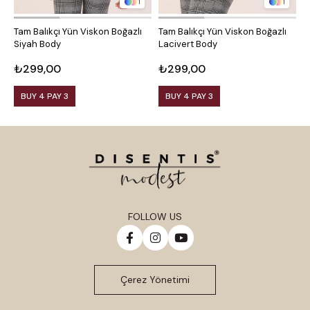
1
1
Tam Balıkçı Yün Viskon Boğazlı
Tam Balıkçı Yün Viskon Boğazlı
Y
Siyah Body
Lacivert Body
K
₺299,00
₺299,00
₺
BUY 4 PAY 3
BUY 4 PAY 3
FOLLOW US
Çerez Yönetimi