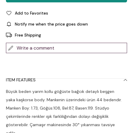
Add to Favorites
Notify me when the price goes down
Free Shipping
Write a comment
ITEM FEATURES
Büyük beden yarım kollu göğüste bağcık detaylı beşgen
yaka kaşkorse body. Mankenin üzerindeki ürün 44 bedendir.
Manken Boy: 1.73, Göğüs:108, Bel:87, Basen:119. Stüdyo
çekimlerinde renkler ışık farklılığından dolayı değişiklik
gösterebilir. Çamaşır makinesinde 30° yıkanması tavsiye