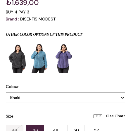
₺1.639,00
BUY 4 PAY 3
Brand
:
DISENTIS MODEST
OTHER COLOR OPTIONS OF THIS PRODUCT
Colour
Size
44
46
48
50
52