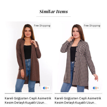
Similar Items
Free Shipping
Free Shipping
1
1
Kareli Göğüsten Cepli Asimetrik
Kareli Göğüsten Cepli Asimetrik
O
Kesim Detaylı Kuşaklı Uzun
Kesim Detaylı Kuşaklı Uzun
D
Dokuma Tunik Gömlek
Dokuma Tunik Gömlek