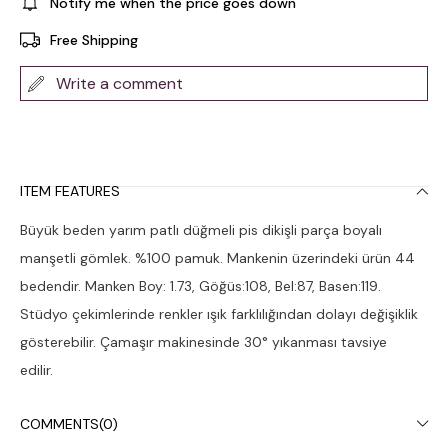
Notify me when the price goes down
Free Shipping
Write a comment
ITEM FEATURES
Büyük beden yarım patlı düğmeli pis dikişli parça boyalı
manşetli gömlek. %100 pamuk. Mankenin üzerindeki ürün 44
bedendir. Manken Boy: 1.73, Göğüs:108, Bel:87, Basen:119.
Stüdyo çekimlerinde renkler ışık farklılığından dolayı değişiklik
gösterebilir. Çamaşır makinesinde 30° yıkanması tavsiye
edilir.
COMMENTS
(0)