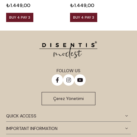
₺1.449,00
₺1.449,00
₺
BUY 4 PAY 3
BUY 4 PAY 3
FOLLOW US
Çerez Yönetimi
QUICK ACCESS
IMPORTANT INFORMATION