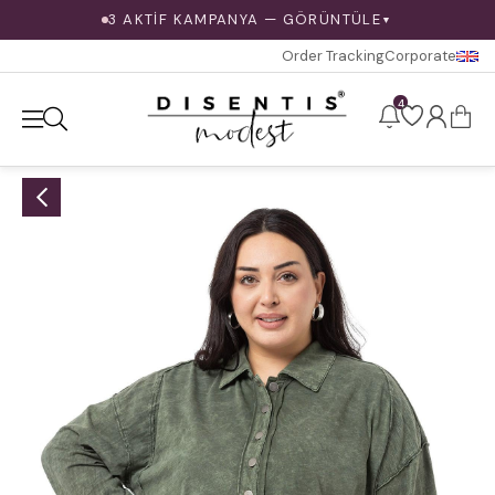
3 AKTİF KAMPANYA — GÖRÜNTÜLE
▼
Order Tracking
Corporate
4