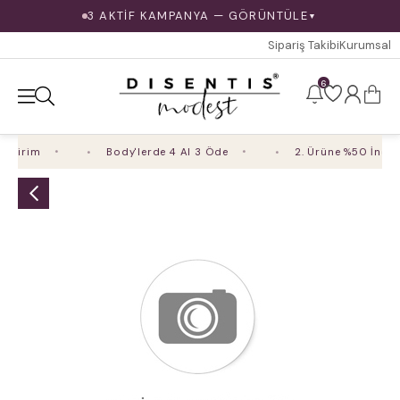
3 AKTİF KAMPANYA — GÖRÜNTÜLE
▼
Sipariş Takibi
Kurumsal
6
ndirim
Body'lerde 4 Al 3 Öde
2. Ürüne %50 İndiri