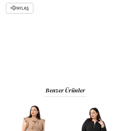
Önü pliseli, arkası düz, önü boydan düğmeli, göğsü fırfır
PAYLAŞ
detaylı, kolları lastikli midi elbise.
%3 Viskon %97 Polyester dokuma elbise.
Mankenin üzerindeki ürün 38 bedendir.; Manken 36 beden ve
Boy: 1.73.
Çamaşır Makinasında 30° Yıkanması Tavsiye Edilir.
Benzer Ürünler