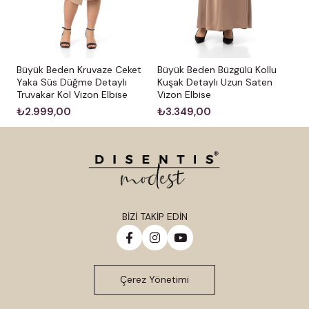
Büyük Beden Kruvaze Ceket
Büyük Beden Büzgülü Kollu
Yaka Süs Düğme Detaylı
Kuşak Detaylı Uzun Saten
Önü pliseli, arkası düz, önü boydan düğmeli, göğsü fırfır
Truvakar Kol Vizon Elbise
Vizon Elbise
detaylı, kolları lastikli midi elbise.
₺2.999,00
₺3.349,00
%3 Viskon %97 Polyester dokuma elbise.
Mankenin üzerindeki ürün 38 bedendir.; Manken 36 beden ve
Boy: 1.73.
Çamaşır Makinasında 30° Yıkanması Tavsiye Edilir.
BİZİ TAKİP EDİN
Çerez Yönetimi