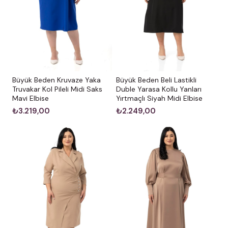
Önü pliseli, arkası düz, önü boydan düğmeli, göğsü fırfır
detaylı, kolları lastikli midi elbise.
Büyük Beden Kruvaze Yaka
Büyük Beden Beli Lastikli
%3 Viskon %97 Polyester dokuma elbise.
Truvakar Kol Pileli Midi Saks
Duble Yarasa Kollu Yanları
Mavi Elbise
Yırtmaçlı Siyah Midi Elbise
Mankenin üzerindeki ürün 38 bedendir.; Manken 36 beden ve
₺3.219,00
₺2.249,00
Boy: 1.73.
Çamaşır Makinasında 30° Yıkanması Tavsiye Edilir.