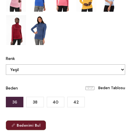
Renk
Beden
Beden Tablosu
36
38
40
42
📏 Bedenimi Bul