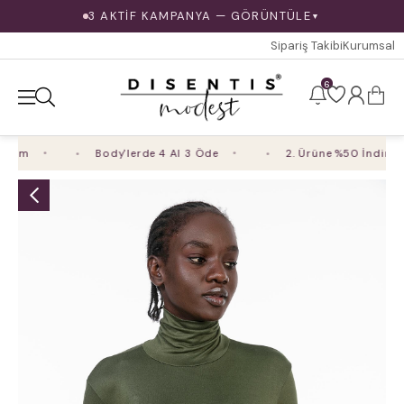
3 AKTİF KAMPANYA — GÖRÜNTÜLE
▼
Sipariş Takibi
Kurumsal
6
im
Body'lerde 4 Al 3 Öde
2. Ürüne %50 İndirim