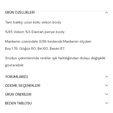
ÜRÜN ÖZELLIKLERI
Tam balıkçı uzun kollu viskon body.
%95 Viskon %5 Elastan penye body.
Mankenin üzerindeki S/36 bedendir.Mankenin ölçüleri
Boy:1.76, Göğüs:80, Bel:60, Basen:87.
Stüdyo çekimlerinde renkler ışık farklılığından dolayı değişiklik
gösterebilir.
Çamaşır makinesinde 30° yıkanması tavsiye edilir.
YORUMLAR
(0)
ÖDEME SEÇENEKLERI
ÜRÜN ÖNERILERI
BEDEN TABLOSU