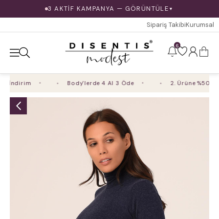
3 AKTİF KAMPANYA — GÖRÜNTÜLE
▼
Sipariş Takibi
Kurumsal
6
İndirim
Body'lerde 4 Al 3 Öde
2. Ürüne %50 İndi