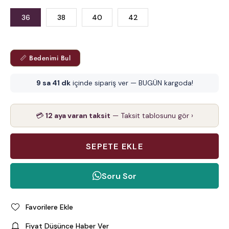
36
38
40
42
📏 Bedenimi Bul
9 sa 41 dk
içinde sipariş ver — BUGÜN kargoda!
💳
12 aya varan taksit
— Taksit tablosunu gör ›
Soru Sor
Favorilere Ekle
Fiyat Düşünce Haber Ver