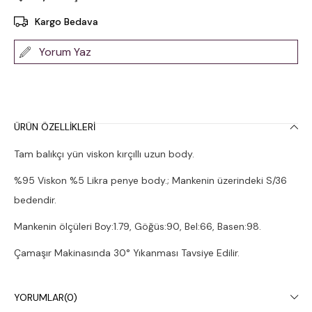
Kargo Bedava
Yorum Yaz
ÜRÜN ÖZELLIKLERI
Tam balıkçı yün viskon kırçıllı uzun body.
%95 Viskon %5 Likra penye body.; Mankenin üzerindeki S/36
bedendir.
Mankenin ölçüleri Boy:1.79, Göğüs:90, Bel:66, Basen:98.
Çamaşır Makinasında 30° Yıkanması Tavsiye Edilir.
YORUMLAR
(0)