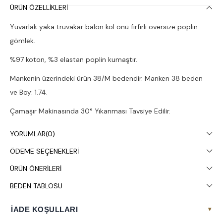
ÜRÜN ÖZELLIKLERI
Yuvarlak yaka truvakar balon kol önü fırfırlı oversize poplin
gömlek.
%97 koton, %3 elastan poplin kumaştır.
Mankenin üzerindeki ürün 38/M bedendir. Manken 38 beden
ve Boy: 1.74.
Çamaşır Makinasında 30° Yıkanması Tavsiye Edilir.
YORUMLAR
(0)
ÖDEME SEÇENEKLERI
ÜRÜN ÖNERILERI
BEDEN TABLOSU
İADE KOŞULLARI
▾