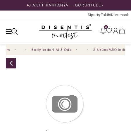
3 AKTİF KAMPANYA — GÖRÜNTÜLE
▼
Sipariş Takibi
Kurumsal
6
irim
Body'lerde 4 Al 3 Öde
2. Ürüne %50 İndirim