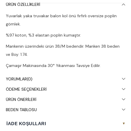
ÜRÜN ÖZELLIKLERI
Yuvarlak yaka truvakar balon kol önü fırfırlı oversize poplin
gömlek.
%97 koton, %3 elastan poplin kumaştır.
Mankenin üzerindeki ürün 38/M bedendir. Manken 38 beden
ve Boy: 1.74.
Çamaşır Makinasında 30° Yıkanması Tavsiye Edilir.
YORUMLAR
(0)
ÖDEME SEÇENEKLERI
ÜRÜN ÖNERILERI
BEDEN TABLOSU
İADE KOŞULLARI
▾