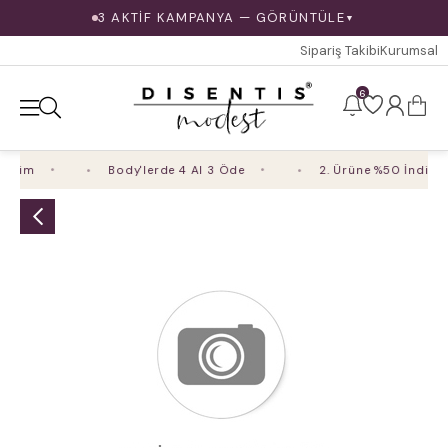
3 AKTİF KAMPANYA — GÖRÜNTÜLE
▼
Sipariş Takibi
Kurumsal
6
irim
Body'lerde 4 Al 3 Öde
2. Ürüne %50 İndirim