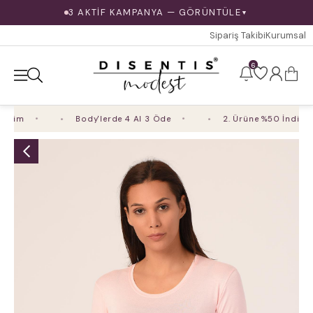
3 AKTİF KAMPANYA — GÖRÜNTÜLE
▼
Sipariş Takibi
Kurumsal
6
rim
Body'lerde 4 Al 3 Öde
2. Ürüne %50 İndirim