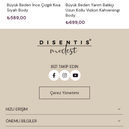
Büyük Beden İnce Çizgili Kısa
Büyük Beden Yarım Balıkçı
Siyah Body
Uzun Kollu Viskon Kahverengi
Body
₺589,00
₺699,00
BİZİ TAKİP EDİN
Çerez Yönetimi
HIZLI ERİŞİM
ÖNEMLİ BİLGİLER