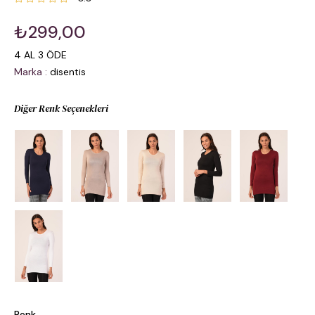
₺299,00
4 AL 3 ÖDE
Marka
:
disentis
Diğer Renk Seçenekleri
Renk