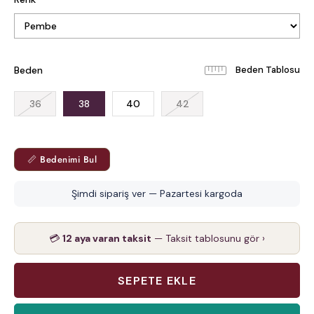
Beden
Beden Tablosu
36
38
40
42
📏 Bedenimi Bul
Şimdi sipariş ver — Pazartesi kargoda
💳
12 aya varan taksit
— Taksit tablosunu gör ›