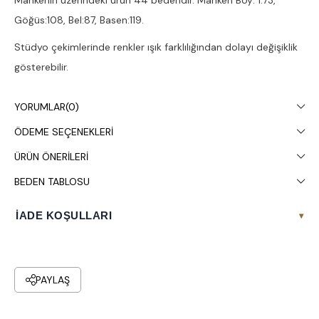
Mankenin üzerindeki ürün 44 bedendir. Manken Boy: 1.73,
Göğüs:108, Bel:87, Basen:119.
Stüdyo çekimlerinde renkler ışık farklılığından dolayı değişiklik
gösterebilir.
Çamaşır makinesinde 30° yıkanması tavsiye edilir.
YORUMLAR
(0)
ÖDEME SEÇENEKLERI
ÜRÜN ÖNERILERI
BEDEN TABLOSU
İADE KOŞULLARI
▾
PAYLAŞ