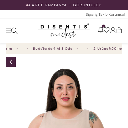
3 AKTİF KAMPANYA — GÖRÜNTÜLE
▼
Sipariş Takibi
Kurumsal
6
irim
Body'lerde 4 Al 3 Öde
2. Ürüne %50 İndirim