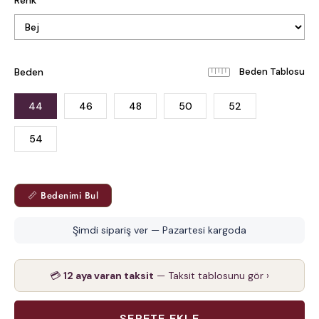
Renk
Beden
Beden Tablosu
44
46
48
50
52
54
📏 Bedenimi Bul
Şimdi sipariş ver — Pazartesi kargoda
💳
12 aya varan taksit
— Taksit tablosunu gör ›