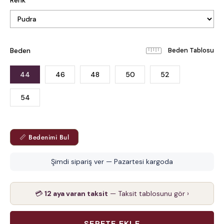
Renk
Beden
Beden Tablosu
44
46
48
50
52
54
📏 Bedenimi Bul
Şimdi sipariş ver — Pazartesi kargoda
💳
12 aya varan taksit
— Taksit tablosunu gör ›