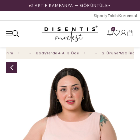
3 AKTİF KAMPANYA — GÖRÜNTÜLE
▼
Sipariş Takibi
Kurumsal
6
irim
Body'lerde 4 Al 3 Öde
2. Ürüne %50 İndirim