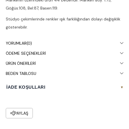
Mankenin üzerindeki ürün 44 bedendir. Manken Boy: 1.73,
Göğüs:108, Bel:87, Basen:119.
Stüdyo çekimlerinde renkler ışık farklılığından dolayı değişiklik
gösterebilir.
Çamaşır makinesinde 30° yıkanması tavsiye edilir.
YORUMLAR
(0)
ÖDEME SEÇENEKLERI
ÜRÜN ÖNERILERI
BEDEN TABLOSU
İADE KOŞULLARI
▾
PAYLAŞ