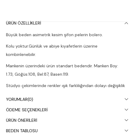
ÜRÜN ÖZELLIKLERI
Büyük beden asimetrik kesim şifon pelerin bolero.
Kolu yoktur.Günlük ve abiye kıyafetlerin üzerine
kombinlenebilir.
Mankenin üzerindeki ürün standart bedendir. Manken Boy:
1.73, Göğüs:108, Bel:87, Basen:119.
Stüdyo çekimlerinde renkler ışık farklılığından dolayı değişiklik
gösterebilir.
YORUMLAR
(0)
Çamaşır makinesinde 30° yıkanması tavsiye edilir.
ÖDEME SEÇENEKLERI
ÜRÜN ÖNERILERI
BEDEN TABLOSU