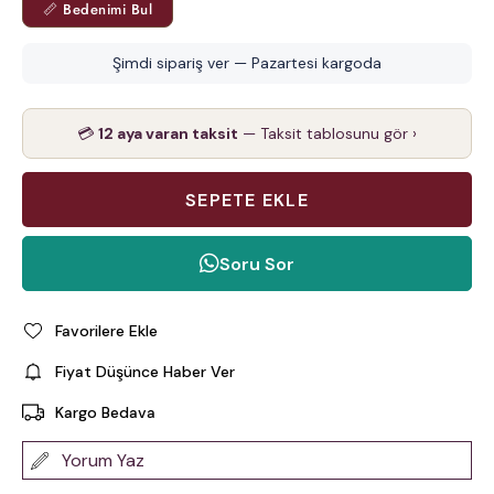
📏 Bedenimi Bul
Şimdi sipariş ver — Pazartesi kargoda
💳
12 aya varan taksit
— Taksit tablosunu gör ›
Soru Sor
Favorilere Ekle
Fiyat Düşünce Haber Ver
Kargo Bedava
Yorum Yaz