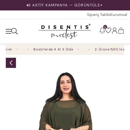
3 AKTİF KAMPANYA — GÖRÜNTÜLE
▼
Sipariş Takibi
Kurumsal
6
irim
Body'lerde 4 Al 3 Öde
2. Ürüne %50 İndirim