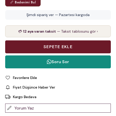
📏 Bedenimi Bul
Şimdi sipariş ver — Pazartesi kargoda
💳
12 aya varan taksit
— Taksit tablosunu gör ›
Soru Sor
Favorilere Ekle
Fiyat Düşünce Haber Ver
Kargo Bedava
Yorum Yaz