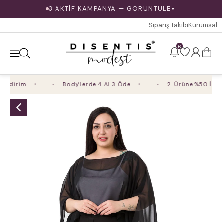
3 AKTİF KAMPANYA — GÖRÜNTÜLE
▼
Sipariş Takibi
Kurumsal
6
ndirim
Body'lerde 4 Al 3 Öde
2. Ürüne %50 İndiri