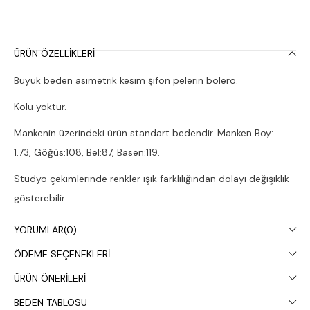
ÜRÜN ÖZELLIKLERI
Büyük beden asimetrik kesim şifon pelerin bolero.
Kolu yoktur.
Mankenin üzerindeki ürün standart bedendir. Manken Boy:
1.73, Göğüs:108, Bel:87, Basen:119.
Stüdyo çekimlerinde renkler ışık farklılığından dolayı değişiklik
gösterebilir.
Çamaşır makinesinde 30° yıkanması tavsiye edilir.
YORUMLAR
(0)
ÖDEME SEÇENEKLERI
ÜRÜN ÖNERILERI
BEDEN TABLOSU