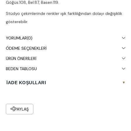
Göğüs:108, Bel:87, Basen:119.
Stüdyo çekimlerinde renkler ışık farklılığından dolayı değişiklik
gösterebilir.
Kuru temizleme yapılması tavsiye edilir.
YORUMLAR
(0)
ÖDEME SEÇENEKLERI
ÜRÜN ÖNERILERI
BEDEN TABLOSU
İADE KOŞULLARI
▾
PAYLAŞ