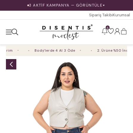
3 AKTİF KAMPANYA — GÖRÜNTÜLE
▼
Sipariş Takibi
Kurumsal
6
dirim
Body'lerde 4 Al 3 Öde
2. Ürüne %50 İndirim