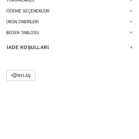
YORUMLAR
(0)
Kuru temizleme yapılması tavsiye edilir.
ÖDEME SEÇENEKLERI
ÜRÜN ÖNERILERI
BEDEN TABLOSU
İADE KOŞULLARI
▾
PAYLAŞ