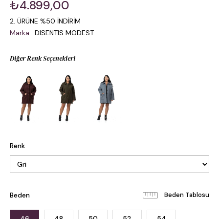
₺4.899,00
2. ÜRÜNE %50 İNDİRİM
Marka
:
DISENTIS MODEST
Diğer Renk Seçenekleri
Renk
Beden
Beden Tablosu
46
48
50
52
54