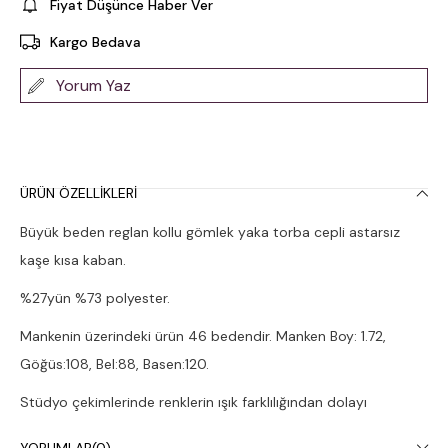
Fiyat Düşünce Haber Ver
Kargo Bedava
Yorum Yaz
ÜRÜN ÖZELLIKLERI
Büyük beden reglan kollu gömlek yaka torba cepli astarsız
kaşe kısa kaban.
%27yün %73 polyester.
Mankenin üzerindeki ürün 46 bedendir. Manken Boy: 1.72,
Göğüs:108, Bel:88, Basen:120.
Stüdyo çekimlerinde renklerin ışık farklılığından dolayı
değişiklik gösterebilmesi.