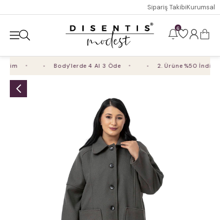
Sipariş Takibi
Kurumsal
6
irim
Body'lerde 4 Al 3 Öde
2. Ürüne %50 İndirim