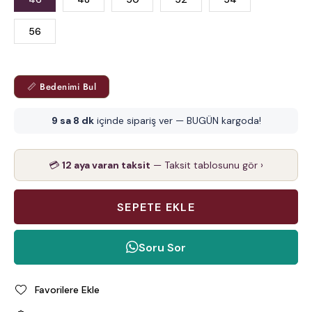
56
📏 Bedenimi Bul
9 sa 8 dk
içinde sipariş ver — BUGÜN kargoda!
💳
12 aya varan taksit
— Taksit tablosunu gör ›
Soru Sor
Favorilere Ekle