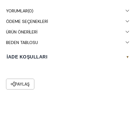
değişiklik gösterebilmesi.
YORUMLAR
(0)
Kuru temizleme yapılması tavsiye edilir.
ÖDEME SEÇENEKLERI
ÜRÜN ÖNERILERI
BEDEN TABLOSU
İADE KOŞULLARI
▾
PAYLAŞ