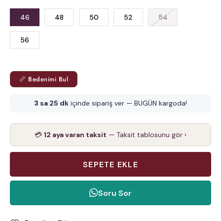
46
48
50
52
54
56
📏 Bedenimi Bul
3 sa 25 dk
içinde sipariş ver — BUGÜN kargoda!
💳
12 aya varan taksit
— Taksit tablosunu gör ›
Soru Sor