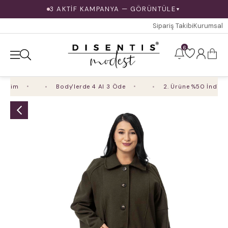
3 AKTİF KAMPANYA — GÖRÜNTÜLE
▼
Sipariş Takibi
Kurumsal
6
irim
Body'lerde 4 Al 3 Öde
2. Ürüne %50 İndirim