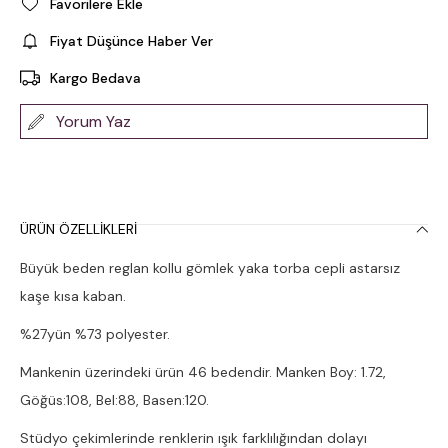
Favorilere Ekle
Fiyat Düşünce Haber Ver
Kargo Bedava
Yorum Yaz
ÜRÜN ÖZELLIKLERI
Büyük beden reglan kollu gömlek yaka torba cepli astarsız
kaşe kısa kaban.
%27yün %73 polyester.
Mankenin üzerindeki ürün 46 bedendir. Manken Boy: 1.72,
Göğüs:108, Bel:88, Basen:120.
Stüdyo çekimlerinde renklerin ışık farklılığından dolayı