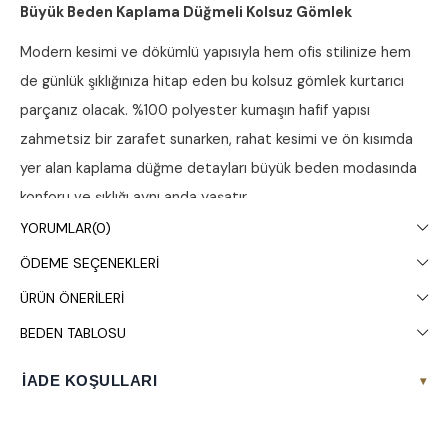
Büyük Beden Kaplama Düğmeli Kolsuz Gömlek
Modern kesimi ve dökümlü yapısıyla hem ofis stilinize hem
de günlük şıklığınıza hitap eden bu kolsuz gömlek kurtarıcı
parçanız olacak. %100 polyester kumaşın hafif yapısı
zahmetsiz bir zarafet sunarken, rahat kesimi ve ön kısımda
yer alan kaplama düğme detayları büyük beden modasında
konforu ve şıklığı aynı anda yaşatır.
YORUMLAR
(0)
Ürün Detayları ve Teknik Özellikler
ÖDEME SEÇENEKLERI
Yaka ve Kol:
Modern hafif V kesimli yaka tasarımına
ÜRÜN ÖNERILERI
sahiptir. Ön ortasında şık ve kumaşla uyumlu kaplama
BEDEN TABLOSU
düğme detayları yer alır. Kolsuz (sıfır kol) yapısıyla
ferah bir kullanım sunar.
İADE KOŞULLARI
▾
Arka Detay:
Sırt kısmında hareket özgürlüğünü ve
dökümlü duruşu destekleyen estetik boyuna roba ve