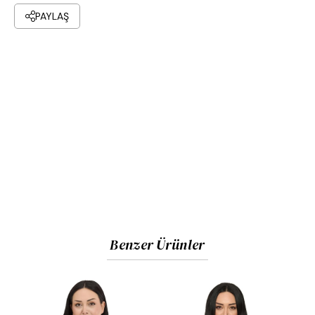
orta kısımda konfor sağlayan tekli pilikaşe (pile)
PAYLAŞ
detayı bulunmaktadır.
Üst Parça:
Kalça hattını nazikçe kapatan, arkası hafif
oval/kavisli gelen dökümlü kesim ve sade bitiş.
Kesim:
Vücut hatlarını dengeleyen, sıkmayan rahat
(relaxed) kalıp.
Kullanım:
Hafif ve kırışmaya dayanıklı yapısı ile günlük
kullanım, ofis, davetler ve seyahatler için son derece
uygundur. Kumaş pantolon, jean veya eteklerle
kolayca kombinlenebilir.
Benzer Ürünler
Kumaş ve Beden Bilgisi
Kumaş İçeriği:
%100 Polyester (Kırışmaya dayanıklı,
formunu koruyan yüksek kaliteli doku).