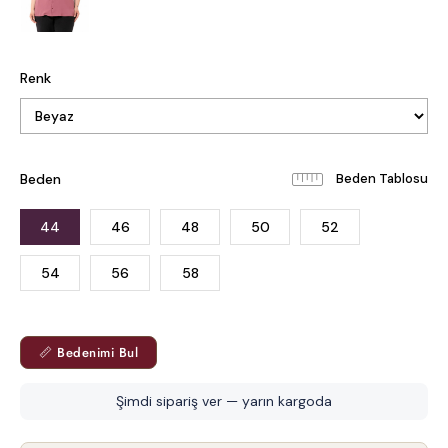
Renk
Beden
Beden Tablosu
44
46
48
50
52
54
56
58
📏 Bedenimi Bul
Şimdi sipariş ver — yarın kargoda