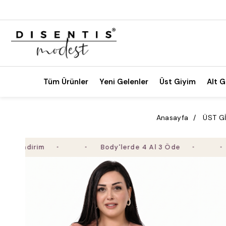
Tüm Ürünler
Yeni Gelenler
Üst Giyim
Alt G
Anasayfa
ÜST G
irim
Body'lerde 4 Al 3 Öde
2. Ür