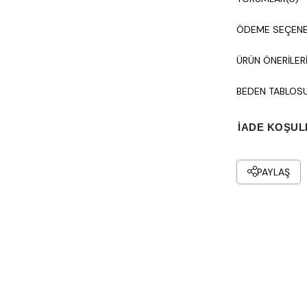
Yaka ve 
ortasında
ÖDEME SEÇENE
Kolsuz (sı
ÜRÜN ÖNERILER
Arka Det
BEDEN TABLOS
destekle
tekli pil
İADE KOŞUL
Üst Parç
gelen dök
PAYLAŞ
Kesim:
Vü
Kullanım
davetler
jean veya
Kumaş ve Bede