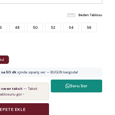
Beden Tablosu
6
48
50
52
54
56
Bul
 sa 50 dk
içinde sipariş ver — BUGÜN kargoda!
Soru Sor
a varan taksit
— Taksit
tablosunu gör ›