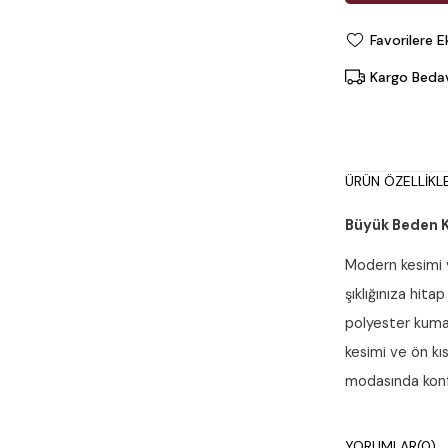
Favorilere E
Kargo Beda
ÜRÜN ÖZELLIKLE
Büyük Beden 
Modern kesimi 
şıklığınıza hit
polyester kumaş
kesimi ve ön k
modasında konfo
Ürün Detayları
YORUMLAR
(0)