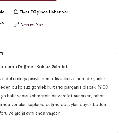
kle
Fiyat Düşünce Haber Ver
va
Yorum Yaz
RI
Kaplama Düğmeli Kolsuz Gömlek
ve dökümlü yapısıyla hem ofis stilinize hem de günlük
ap eden bu kolsuz gömlek kurtarıcı parçanız olacak. %100
ın hafif yapısı zahmetsiz bir zarafet sunarken, rahat
ısımda yer alan kaplama düğme detayları büyük beden
ru ve şıklığı aynı anda yaşatır.
 ve Teknik Özellikler