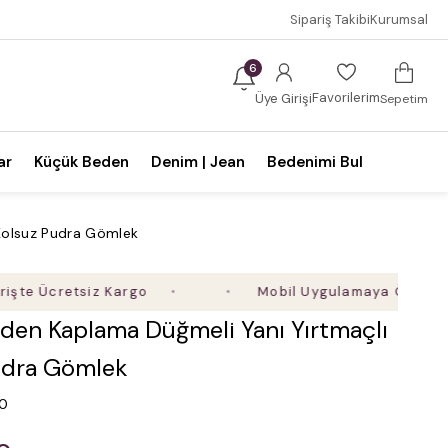
Sipariş Takibi
Kurumsal
6
Favorilerim
Üye Girişi
Sepetim
ar
Küçük Beden
Denim | Jean
Bedenimi Bul
Kolsuz Pudra Gömlek
retsiz Kargo
Mobil Uygulamaya Özel Ek %5 İndi
den Kaplama Düğmeli Yanı Yırtmaçlı
udra Gömlek
.0