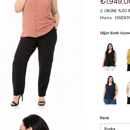
₺1.949,0
2. ÜRÜNE %50 İ
Marka
:
DISENT
Diğer Renk Seçen
Renk