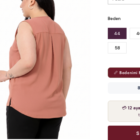
Beden
44
4
58
📏 Bedenimi 
8
💳
12 ay