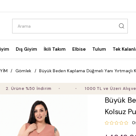
iyim
Dış Giyim
İkili Takım
Elbise
Tulum
Tek Kalanl
İYİM
Gömlek
Büyük Beden Kaplama Düğmeli Yanı Yırtmaçlı 
üne %50 İndirim
1000 TL ve Üzeri Alışverişte Üc
Büyük Be
Kolsuz P
0