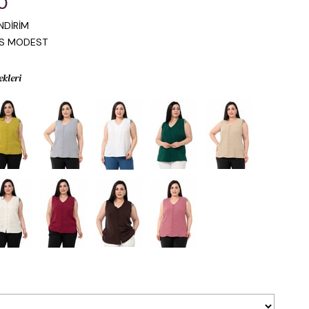
0
NDİRİM
IS MODEST
ekleri