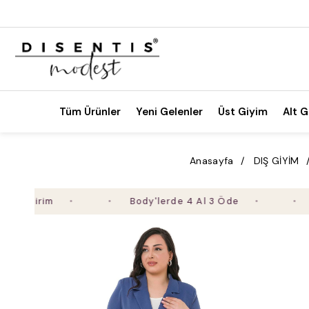
Tüm Ürünler
Yeni Gelenler
Üst Giyim
Alt G
Anasayfa
DIŞ GİYİM
irim
Body'lerde 4 Al 3 Öde
2. Ür