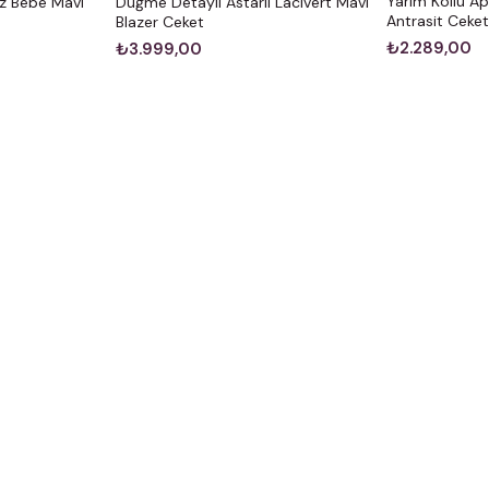
Yarım Kollu Apo
ız Bebe Mavi
Düğme Detaylı Astarlı Lacivert Mavi
Antrasit Ceke
Blazer Ceket
₺2.289,00
₺3.999,00