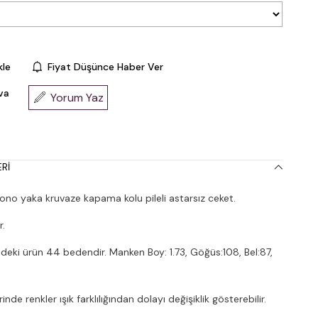
kle
Fiyat Düşünce Haber Ver
va
Yorum Yaz
RI
o yaka kruvaze kapama kolu pileli astarsız ceket.
r.
deki ürün 44 bedendir. Manken Boy: 1.73, Göğüs:108, Bel:87,
nde renkler ışık farklılığından dolayı değişiklik gösterebilir.