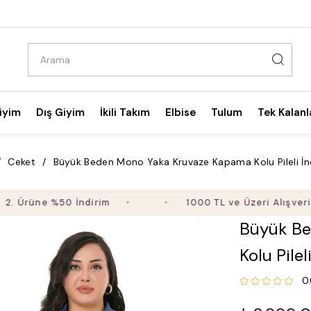
iyim
Dış Giyim
İkili Takım
Elbise
Tulum
Tek Kalanl
Ceket
Büyük Beden Mono Yaka Kruvaze Kapama Kolu Pileli İn
üne %50 İndirim
1000 TL ve Üzeri Alışverişte Üc
Büyük Be
Kolu Pile
0