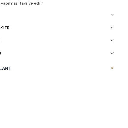
apılması tavsiye edilir.
KLERI
I
U
LARI
▾