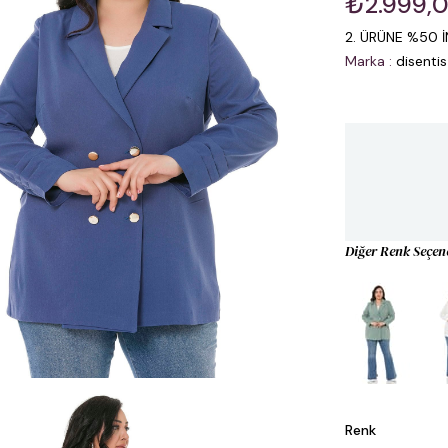
₺2.999,
2. ÜRÜNE %50 İ
Marka
:
disentis
Diğer Renk Seçen
Renk