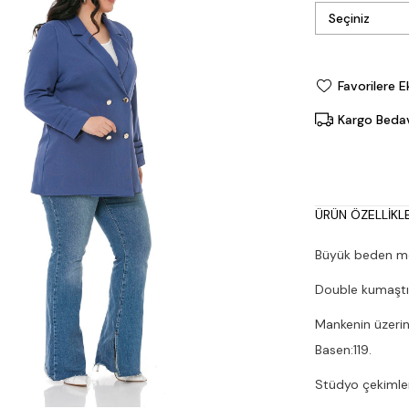
Favorilere E
Kargo Beda
ÜRÜN ÖZELLIKLE
Büyük beden mon
Double kumaştı
Mankenin üzerin
Basen:119.
Stüdyo çekimleri