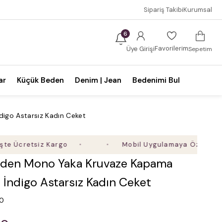
Sipariş Takibi
Kurumsal
6
Favorilerim
Üye Girişi
Sepetim
ar
Küçük Beden
Denim | Jean
Bedenimi Bul
digo Astarsız Kadın Ceket
retsiz Kargo
Mobil Uygulamaya Özel Ek %5 İndi
den Mono Yaka Kruvaze Kapama
li İndigo Astarsız Kadın Ceket
.0