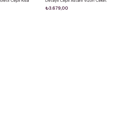
letli Cepli Kısa
Detaylı Cepli Astarlı Vizon Ceket
t
₺3.679,00