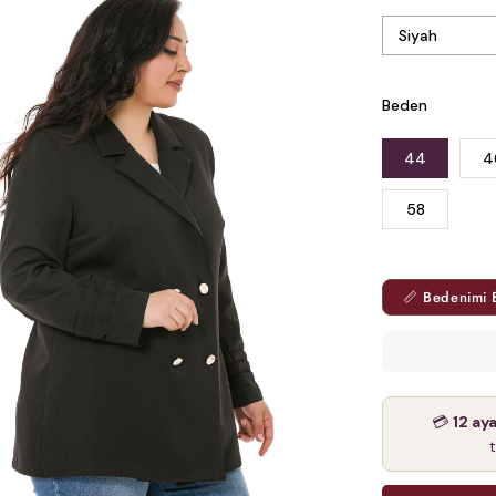
Beden
44
4
58
📏 Bedenimi 
💳
12 ay