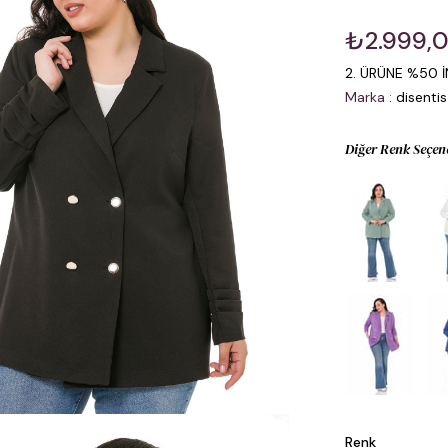
₺2.999,
2. ÜRÜNE %50 İ
Marka
:
disentis
Diğer Renk Seçen
Renk