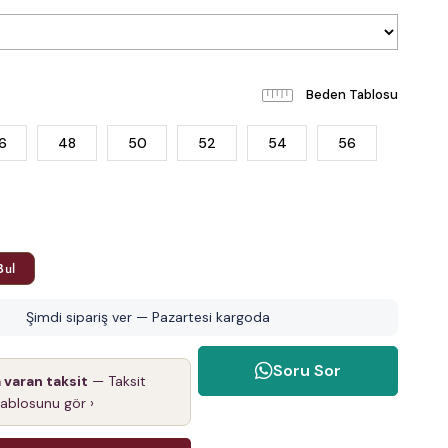
Beden Tablosu
6
48
50
52
54
56
Bul
Şimdi sipariş ver — Pazartesi kargoda
Soru Sor
a varan taksit
— Taksit
tablosunu gör ›