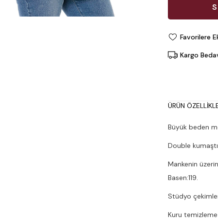
Favorilere E
Kargo Beda
ÜRÜN ÖZELLIKLE
Büyük beden mon
Double kumaştı
Mankenin üzerin
Basen:119.
Stüdyo çekimleri
Kuru temizleme y