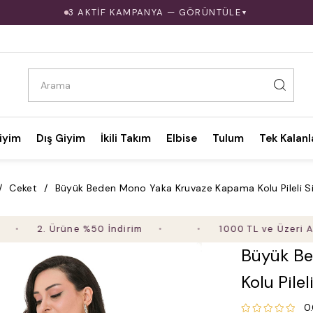
3 AKTİF KAMPANYA — GÖRÜNTÜLE
▼
iyim
Dış Giyim
İkili Takım
Elbise
Tulum
Tek Kalanl
Ceket
Büyük Beden Mono Yaka Kruvaze Kapama Kolu Pileli Si
2. Ürüne %50 İndirim
1000 TL ve Üzeri Alışve
Büyük Be
Kolu Pile
0