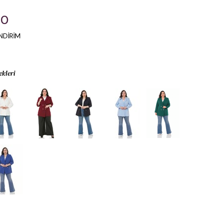
00
NDİRİM
ekleri