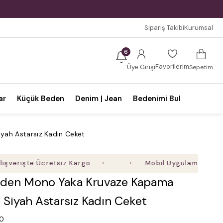
Sipariş Takibi
Kurumsal
6
Favorilerim
Üye Girişi
Sepetim
ar
Küçük Beden
Denim | Jean
Bedenimi Bul
yah Astarsız Kadın Ceket
rişte Ücretsiz Kargo
Mobil Uygulamaya Özel Ek 
den Mono Yaka Kruvaze Kapama
li Siyah Astarsız Kadın Ceket
.0