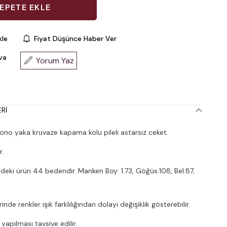
kle
Fiyat Düşünce Haber Ver
va
Yorum Yaz
RI
o yaka kruvaze kapama kolu pileli astarsız ceket.
r.
deki ürün 44 bedendir. Manken Boy: 1.73, Göğüs:108, Bel:87,
nde renkler ışık farklılığından dolayı değişiklik gösterebilir.
apılması tavsiye edilir.