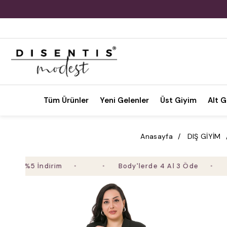
Tüm Ürünler
Yeni Gelenler
Üst Giyim
Alt G
Anasayfa
DIŞ GİYİM
 %5 İndirim
Body'lerde 4 Al 3 Öde