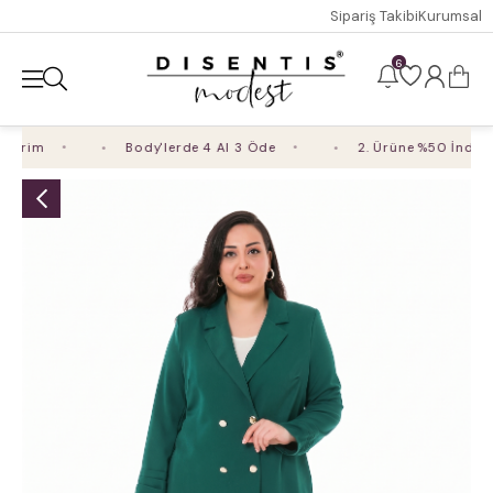
Sipariş Takibi
Kurumsal
6
irim
Body'lerde 4 Al 3 Öde
2. Ürüne %50 İndirim