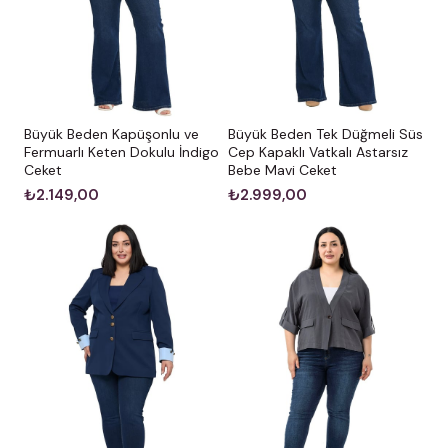
Bakım ve Uyarılar
Yıkama/Bakım:
Ürünün kumaş yapısını, düğme
kalitesini ve formunu uzun süre ilk günkü gibi koruması
için kuru temizleme yapılması tavsiye edilir.
Büyük Beden Kapüşonlu ve
Büyük Beden Tek Düğmeli Süs
Renk Notu:
Stüdyo çekimlerinde renkler, ışık
Fermuarlı Keten Dokulu İndigo
Cep Kapaklı Vatkalı Astarsız
Ceket
Bebe Mavi Ceket
farklılığından dolayı küçük ton değişiklikleri
₺2.149,00
₺2.999,00
gösterebilir.