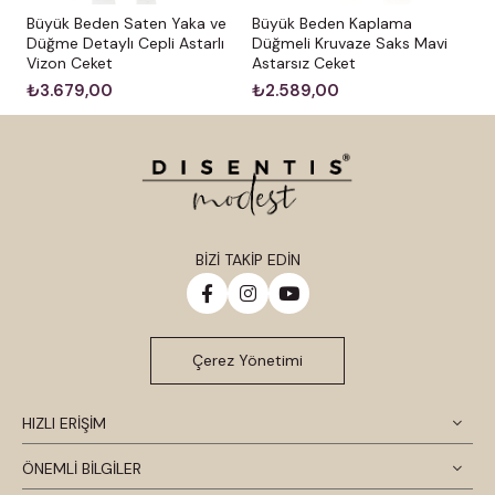
Büyük Beden Saten Yaka ve
Büyük Beden Kaplama
Düğme Detaylı Cepli Astarlı
Düğmeli Kruvaze Saks Mavi
Vizon Ceket
Astarsız Ceket
₺3.679,00
₺2.589,00
BİZİ TAKİP EDİN
Çerez Yönetimi
HIZLI ERİŞİM
ÖNEMLİ BİLGİLER