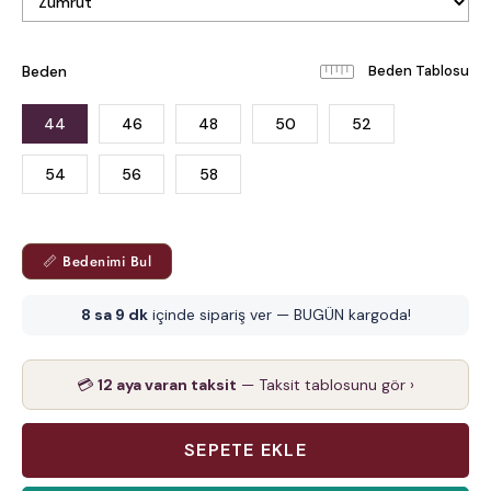
Beden
Beden Tablosu
44
46
48
50
52
54
56
58
📏 Bedenimi Bul
8 sa 9 dk
içinde sipariş ver — BUGÜN kargoda!
💳
12 aya varan taksit
— Taksit tablosunu gör ›