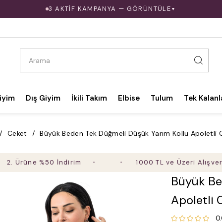
3 AKTİF KAMPANYA — GÖRÜNTÜLE
▼
iyim
Dış Giyim
İkili Takım
Elbise
Tulum
Tek Kalanl
Ceket
Büyük Beden Tek Düğmeli Düşük Yarım Kollu Apoletli C
üne %50 İndirim
1000 TL ve Üzeri Alışverişte Ü
Büyük Be
Apoletli 
0