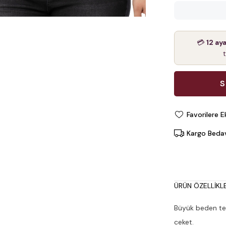
💳
12 ay
Favorilere E
Kargo Beda
ÜRÜN ÖZELLIKLE
Büyük beden tek
ceket.