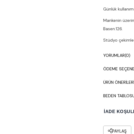
Günlük kullanım
Mankenin üzerin
Basen:126.
Stüdyo çekimleri
Çamaşır makines
YORUMLAR
(0)
ÖDEME SEÇENE
ÜRÜN ÖNERILER
BEDEN TABLOS
İADE KOŞUL
PAYLAŞ