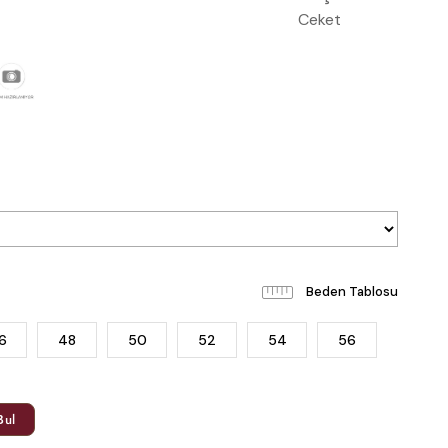
Beden Tablosu
6
48
50
52
54
56
Bul