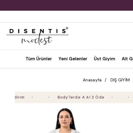
Tüm Ürünler
Yeni Gelenler
Üst Giyim
Alt G
Anasayfa
DIŞ GİYİM
dirim
Body'lerde 4 Al 3 Öde
2. Ür