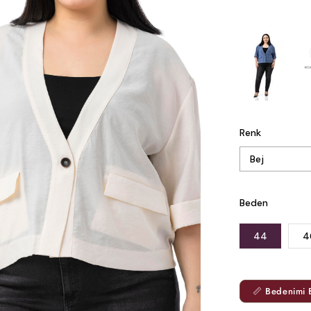
Renk
Beden
44
4
📏 Bedenimi 