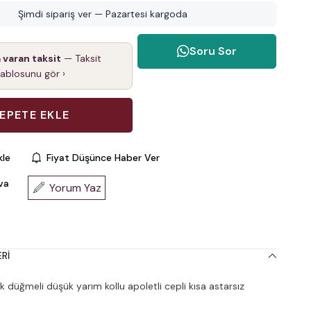
Şimdi sipariş ver — Pazartesi kargoda
Soru Sor
a varan taksit
— Taksit
tablosunu gör ›
kle
Fiyat Düşünce Haber Ver
va
Yorum Yaz
RI
 düğmeli düşük yarım kollu apoletli cepli kısa astarsız