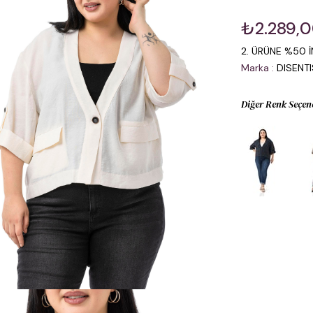
₺2.289,
2. ÜRÜNE %50 İ
Marka
:
DISENT
Diğer Renk Seçen