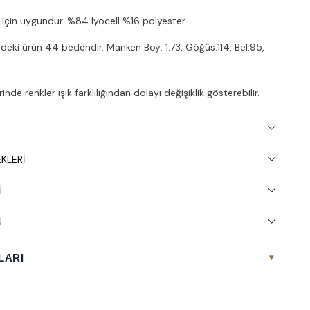
 için uygundur. %84 lyocell %16 polyester.
deki ürün 44 bedendir. Manken Boy: 1.73, Göğüs:114, Bel:95,
nde renkler ışık farklılığından dolayı değişiklik gösterebilir.
inde 30° yıkanması tavsiye edilir.
KLERI
I
U
LARI
▾