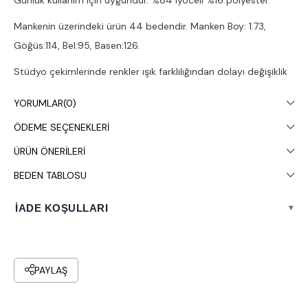
Mankenin üzerindeki ürün 44 bedendir. Manken Boy: 1.73,
Göğüs:114, Bel:95, Basen:126.
Stüdyo çekimlerinde renkler ışık farklılığından dolayı değişiklik
gösterebilir.
YORUMLAR
(0)
Çamaşır makinesinde 30° yıkanması tavsiye edilir.
ÖDEME SEÇENEKLERI
ÜRÜN ÖNERILERI
BEDEN TABLOSU
İADE KOŞULLARI
▾
PAYLAŞ