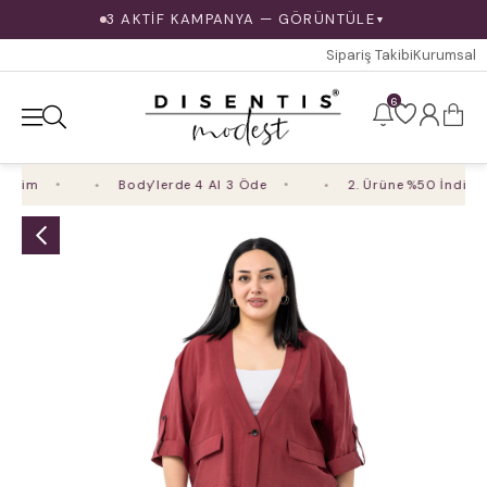
3 AKTİF KAMPANYA — GÖRÜNTÜLE
▼
Sipariş Takibi
Kurumsal
6
rim
Body'lerde 4 Al 3 Öde
2. Ürüne %50 İndirim