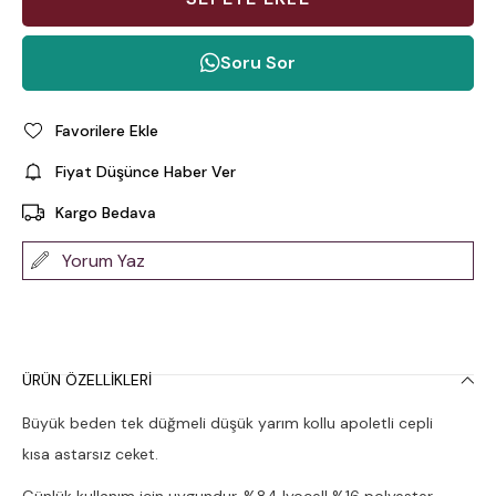
Soru Sor
Favorilere Ekle
Fiyat Düşünce Haber Ver
Kargo Bedava
Yorum Yaz
ÜRÜN ÖZELLIKLERI
Büyük beden tek düğmeli düşük yarım kollu apoletli cepli
kısa astarsız ceket.
Günlük kullanım için uygundur. %84 lyocell %16 polyester.