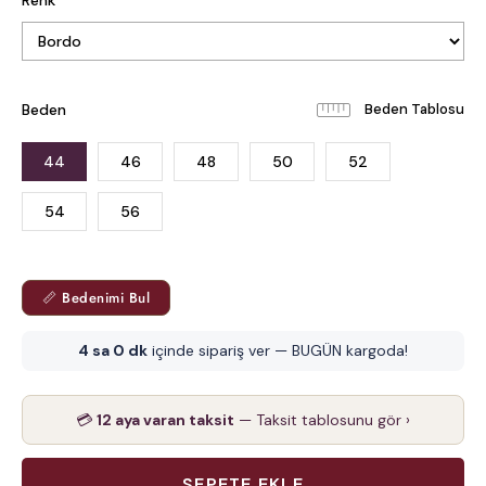
Beden
Beden Tablosu
44
46
48
50
52
54
56
📏 Bedenimi Bul
3 sa 59 dk
içinde sipariş ver — BUGÜN kargoda!
💳
12 aya varan taksit
— Taksit tablosunu gör ›