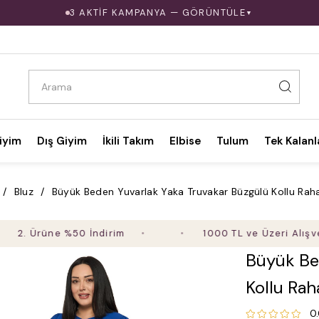
3 AKTİF KAMPANYA — GÖRÜNTÜLE
▼
iyim
Dış Giyim
İkili Takım
Elbise
Tulum
Tek Kalanl
Bluz
Büyük Beden Yuvarlak Yaka Truvakar Büzgülü Kollu Raha
rüne %50 İndirim
1000 TL ve Üzeri Alışverişte 
Büyük Be
Kollu Rah
0