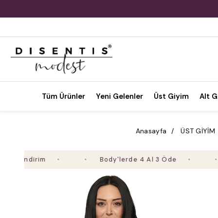
Tüm Ürünler
Yeni Gelenler
Üst Giyim
Alt G
Anasayfa
ÜST GİYİM
ndirim
Body'lerde 4 Al 3 Öde
2. Ü