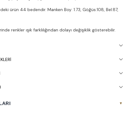
deki ürün 44 bedendir. Manken Boy: 1.73, Göğüs:108, Bel:87,
nde renkler ışık farklılığından dolayı değişiklik gösterebilir.
inde 30° yıkanması tavsiye edilir.
KLERI
I
U
LARI
▾