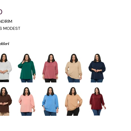
0
NDİRİM
IS MODEST
ekleri