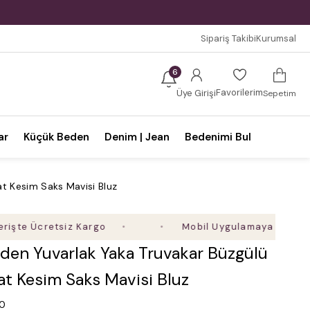
Sipariş Takibi
Kurumsal
6
Favorilerim
Üye Girişi
Sepetim
ar
Küçük Beden
Denim | Jean
Bedenimi Bul
t Kesim Saks Mavisi Bluz
Ücretsiz Kargo
Mobil Uygulamaya Özel Ek %5 İnd
den Yuvarlak Yaka Truvakar Büzgülü
at Kesim Saks Mavisi Bluz
.0