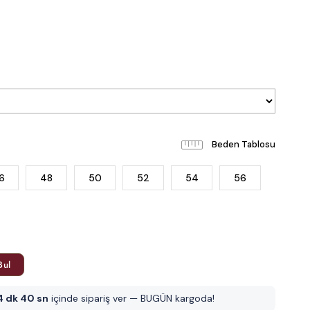
Beden Tablosu
6
48
50
52
54
56
Bul
4 dk 39 sn
içinde sipariş ver — BUGÜN kargoda!