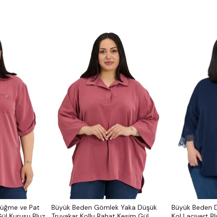
Düğme ve Pat
Büyük Beden Gömlek Yaka Düşük
Büyük Beden D
Gül Kurusu Bluz
Truvakar Kollu Rahat Kesim Gül
Kol Lacivert Bl