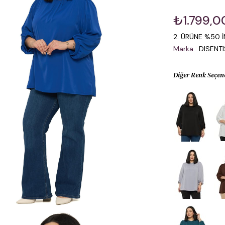
₺1.799,0
2. ÜRÜNE %50 İ
Marka
:
DISENT
Diğer Renk Seçen