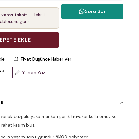
Soru Sor
a varan taksit
— Taksit
tablosunu gör ›
kle
Fiyat Düşünce Haber Ver
va
Yorum Yaz
RI
varlak büzgülü yaka manşeti geniş truvakar kollu omuz ve
 rahat kesim bluz.
 ve iş yaşamı için uygundur. %100 polyester.