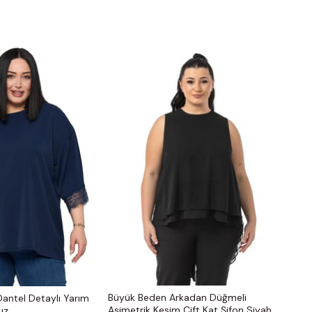
Büyük Beden Arkadan Düğmeli
antel Detaylı Yarım
Asimetrik Kesim Çift Kat Şifon Siyah
uz