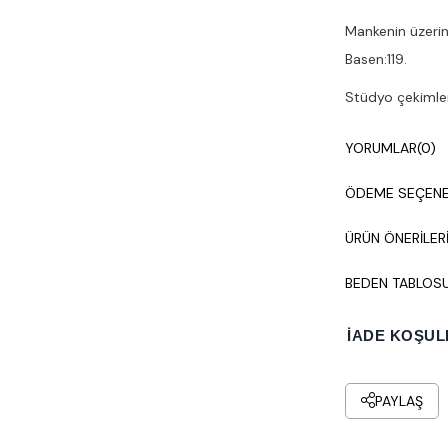
Mankenin üzerin
Basen:119.
Stüdyo çekimleri
Çamaşır makines
YORUMLAR
(0)
ÖDEME SEÇENE
ÜRÜN ÖNERILER
BEDEN TABLOS
İADE KOŞUL
PAYLAŞ