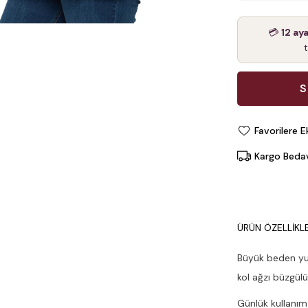
💳
12 ay
Favorilere E
Kargo Beda
ÜRÜN ÖZELLIKLE
Büyük beden yu
kol ağzı büzgülü
Günlük kullanım