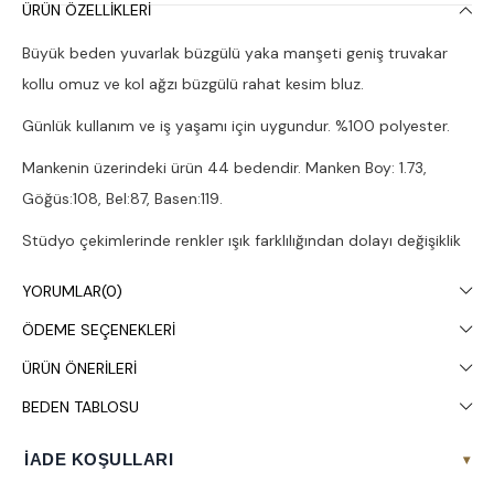
ÜRÜN ÖZELLIKLERI
Büyük beden yuvarlak büzgülü yaka manşeti geniş truvakar
kollu omuz ve kol ağzı büzgülü rahat kesim bluz.
Günlük kullanım ve iş yaşamı için uygundur. %100 polyester.
Mankenin üzerindeki ürün 44 bedendir. Manken Boy: 1.73,
Göğüs:108, Bel:87, Basen:119.
Stüdyo çekimlerinde renkler ışık farklılığından dolayı değişiklik
gösterebilir.
YORUMLAR
(0)
Çamaşır makinesinde 30° yıkanması tavsiye edilir.
ÖDEME SEÇENEKLERI
ÜRÜN ÖNERILERI
BEDEN TABLOSU
İADE KOŞULLARI
▾