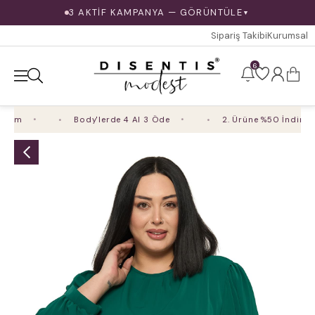
3 AKTİF KAMPANYA — GÖRÜNTÜLE
▼
Sipariş Takibi
Kurumsal
6
im
Body'lerde 4 Al 3 Öde
2. Ürüne %50 İndirim