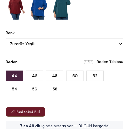
Renk
Beden
Beden Tablosu
44
46
48
50
52
54
56
58
📏 Bedenimi Bul
7 sa 48 dk
içinde sipariş ver — BUGÜN kargoda!