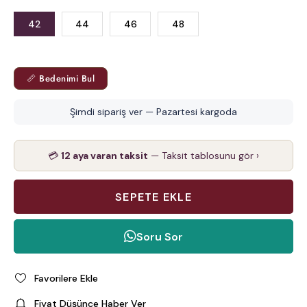
42
44
46
48
📏 Bedenimi Bul
Şimdi sipariş ver — Pazartesi kargoda
💳
12 aya varan taksit
— Taksit tablosunu gör ›
Soru Sor
Favorilere Ekle
Fiyat Düşünce Haber Ver