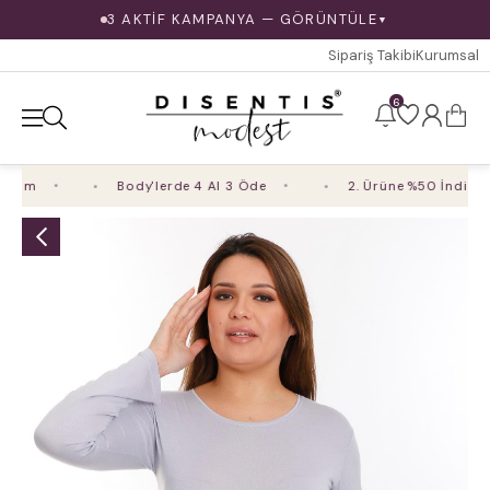
3 AKTİF KAMPANYA — GÖRÜNTÜLE
▼
Sipariş Takibi
Kurumsal
6
rim
Body'lerde 4 Al 3 Öde
2. Ürüne %50 İndirim