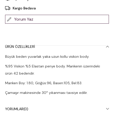
Kargo Bedava
Yorum Yaz
ÜRÜN ÖZELLIKLERI
Büyük beden yuvarlak yaka uzun kollu viskon body.
%95 Viskon %5 Elastan penye body. Mankenin üzerindeki
ürün 42 bedendir.
Manken Boy: 1.80, Göğüs:96, Basen:105, Bel:83.
Çamaşır makinesinde 30° yıkanması tavsiye edilir.
YORUMLAR
(0)