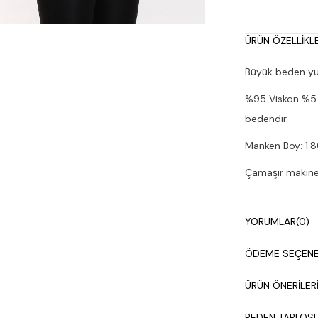
ÜRÜN ÖZELLIKLE
Büyük beden yuv
%95 Viskon %5 
bedendir.
Manken Boy: 1.8
Çamaşır makines
YORUMLAR
(0)
ÖDEME SEÇENE
ÜRÜN ÖNERILER
BEDEN TABLOS