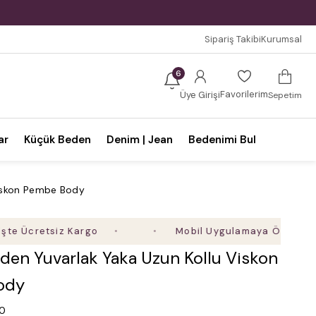
Sipariş Takibi
Kurumsal
6
Favorilerim
Üye Girişi
Sepetim
ar
Küçük Beden
Denim | Jean
Bedenimi Bul
Viskon Pembe Body
retsiz Kargo
Mobil Uygulamaya Özel Ek %5 İndi
den Yuvarlak Yaka Uzun Kollu Viskon
ody
.0