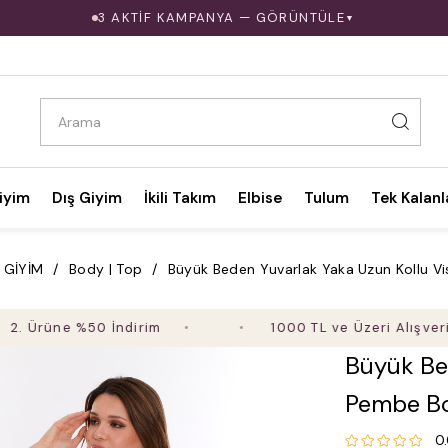
3 AKTİF KAMPANYA — GÖRÜNTÜLE
▼
iyim
Dış Giyim
İkili Takım
Elbise
Tulum
Tek Kalanl
 GİYİM
Body | Top
Büyük Beden Yuvarlak Yaka Uzun Kollu 
üne %50 İndirim
1000 TL ve Üzeri Alışverişte Üc
Büyük Be
Pembe B
0