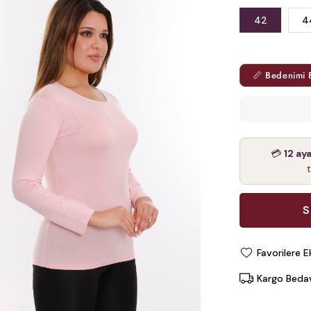
42
4
📏 Bedenimi 
💳
12 ay
Favorilere E
Kargo Beda