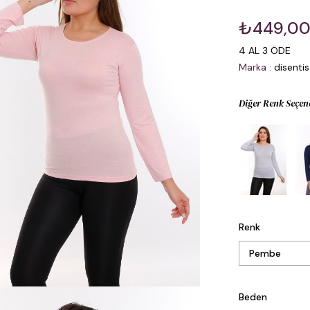
₺449,0
4 AL 3 ÖDE
Marka
:
disentis
Diğer Renk Seçen
Renk
Beden