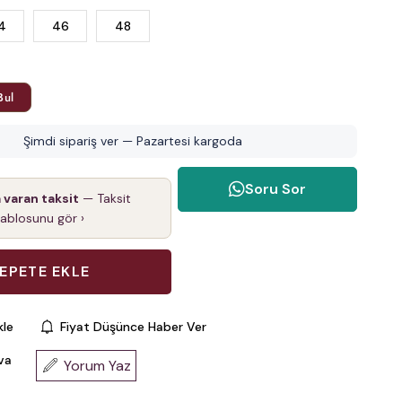
4
46
48
Bul
Şimdi sipariş ver — Pazartesi kargoda
Soru Sor
a varan taksit
— Taksit
tablosunu gör ›
kle
Fiyat Düşünce Haber Ver
va
Yorum Yaz