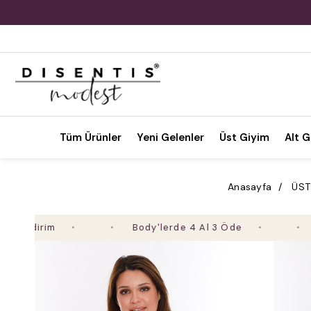
Tüm Ürünler
Yeni Gelenler
Üst Giyim
Alt G
Anasayfa
ÜST
irim
Body'lerde 4 Al 3 Öde
2. Ür