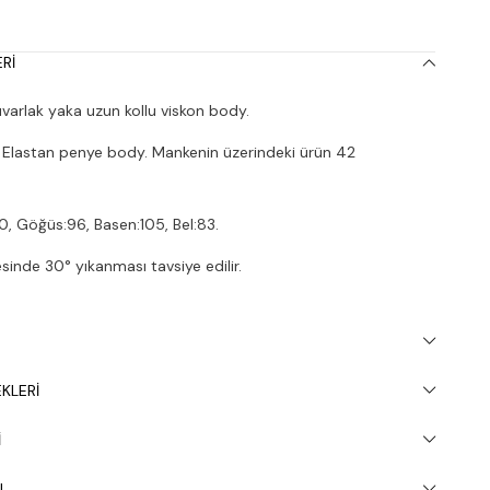
RI
arlak yaka uzun kollu viskon body.
Elastan penye body. Mankenin üzerindeki ürün 42
0, Göğüs:96, Basen:105, Bel:83.
inde 30° yıkanması tavsiye edilir.
KLERI
I
U