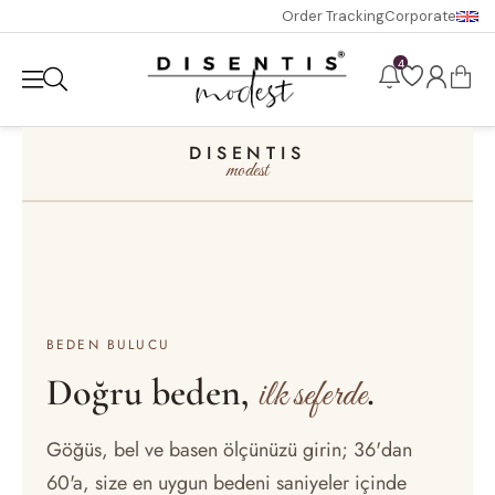
Order Tracking
Corporate
4
DISENTIS
modest
BEDEN BULUCU
Doğru beden,
.
ilk seferde
Göğüs, bel ve basen ölçünüzü girin; 36'dan
60'a, size en uygun bedeni saniyeler içinde