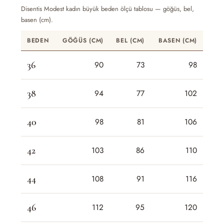
Disentis Modest kadın büyük beden ölçü tablosu — göğüs, bel,
basen (cm).
BEDEN
GÖĞÜS (CM)
BEL (CM)
BASEN (CM)
36
90
73
98
38
94
77
102
40
98
81
106
42
103
86
110
44
108
91
116
46
112
95
120