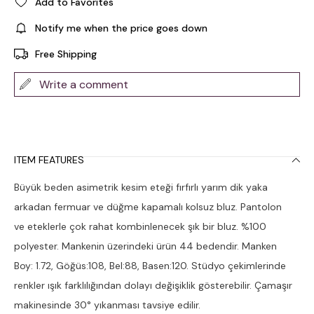
Add to Favorites
Notify me when the price goes down
Free Shipping
Write a comment
ITEM FEATURES
Büyük beden asimetrik kesim eteği fırfırlı yarım dik yaka
arkadan fermuar ve düğme kapamalı kolsuz bluz. Pantolon
ve eteklerle çok rahat kombinlenecek şık bir bluz. %100
polyester. Mankenin üzerindeki ürün 44 bedendir. Manken
Boy: 1.72, Göğüs:108, Bel:88, Basen:120. Stüdyo çekimlerinde
renkler ışık farklılığından dolayı değişiklik gösterebilir. Çamaşır
makinesinde 30° yıkanması tavsiye edilir.