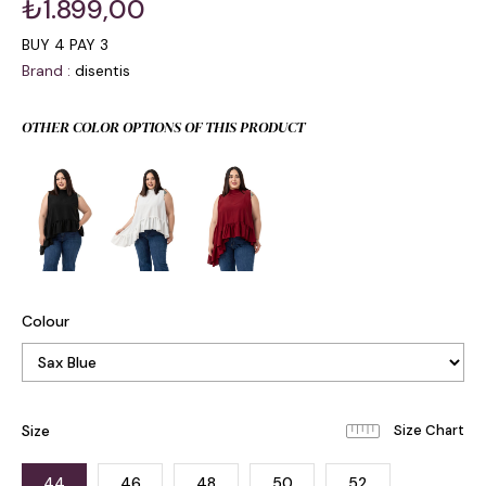
₺1.899,00
BUY 4 PAY 3
Brand
:
disentis
OTHER COLOR OPTIONS OF THIS PRODUCT
Colour
Size
44
46
48
50
52