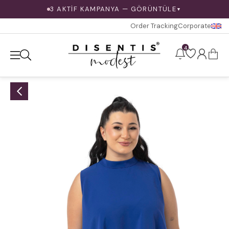
3 AKTİF KAMPANYA — GÖRÜNTÜLE
▼
Order Tracking
Corporate
4