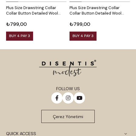
Plus Size Drawstring Collar
Plus Size Drawstring Collar
P
Collar Button Detailed Wool
Collar Button Detailed Wool
C
Viscose Black Blouse
Viscose Plum Blouse
V
₺799,00
₺799,00
₺
BUY 4 PAY 3
BUY 4 PAY 3
FOLLOW US
Çerez Yönetimi
QUICK ACCESS