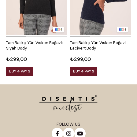
1
1
Tam Balıkçı Yün Viskon Boğazlı
Tam Balıkçı Yün Viskon Boğazlı
Y
Siyah Body
Lacivert Body
K
₺299,00
₺299,00
₺
BUY 4 PAY 3
BUY 4 PAY 3
FOLLOW US