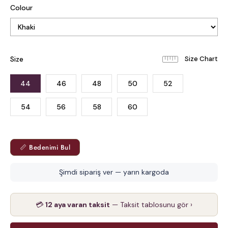
Colour
Size
44
46
48
50
52
54
56
58
60
📏 Bedenimi Bul
Şimdi sipariş ver — yarın kargoda
💳
12 aya varan taksit
— Taksit tablosunu gör ›