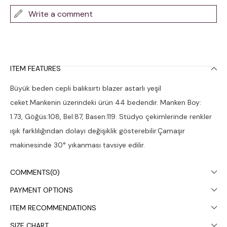
Write a comment
ITEM FEATURES
Büyük beden cepli balıksırtı blazer astarlı yeşil
ceket.Mankenin üzerindeki ürün 44 bedendir. Manken Boy:
1.73, Göğüs:108, Bel:87, Basen:119. Stüdyo çekimlerinde renkler
ışık farklılığından dolayı değişiklik gösterebilir.Çamaşır
makinesinde 30° yıkanması tavsiye edilir.
COMMENTS
(0)
PAYMENT OPTIONS
ITEM RECOMMENDATIONS
SIZE CHART