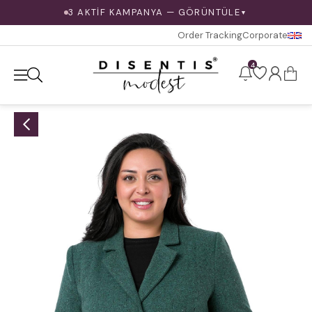
3 AKTİF KAMPANYA — GÖRÜNTÜLE
▼
Order Tracking
Corporate
4