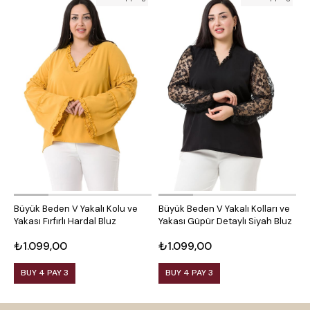
Büyük Beden V Yakalı Kolu ve
Büyük Beden V Yakalı Kolları ve
B
Yakası Fırfırlı Hardal Bluz
Yakası Güpür Detaylı Siyah Bluz
K
₺1.099,00
₺1.099,00
₺
BUY 4 PAY 3
BUY 4 PAY 3