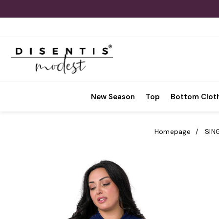
New Season
Top
Bottom Clot
Homepage
SIN