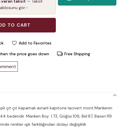
a varan taksit
— Taksit
tablosunu gör ›
ck
Add to Favorites
when the price goes down
Free Shipping
comment
li çıt çıt kapamalı astarlı kapitone lacivert mont.Mankenin
 44 bedendir. Manken Boy: 1.73, Göğüs:108, Bel:87, Basen:119.
nde renkler ışık farklılığından dolayı değişiklik