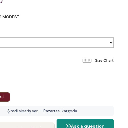
0
IS MODEST
Bul
Şimdi sipariş ver — Pazartesi kargoda