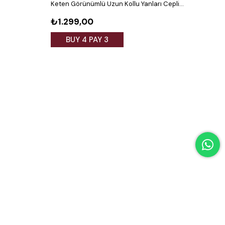
Keten Görünümlü Uzun Kollu Yanları Cepli
Ferm
Desenli Beyaz Elbise
₺1.299,00
₺1.
BUY 4 PAY 3