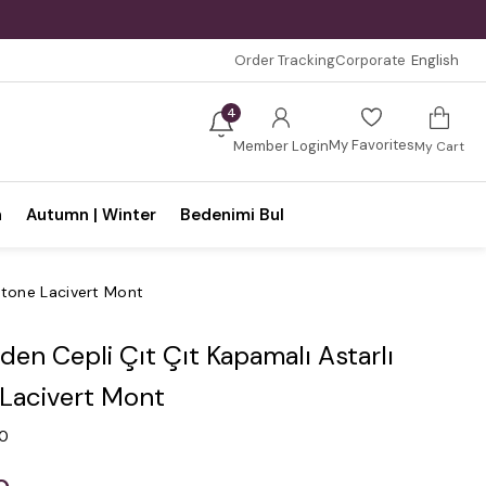
Order Tracking
Corporate
English
4
My Favorites
Member Login
My Cart
n
Autumn | Winter
Bedenimi Bul
itone Lacivert Mont
en Cepli Çıt Çıt Kapamalı Astarlı
 Lacivert Mont
.0