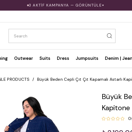
3 AKTİF KAMPANYA — GÖRÜNTÜLE
▼
hing
Outwear
Suits
Dress
Jumpsuits
Denim | Jea
GLE PRODUCTS
Büyük Beden Cepli Çıt Çıt Kapamalı Astarlı Kap
Büyük Bed
Kapitone
0