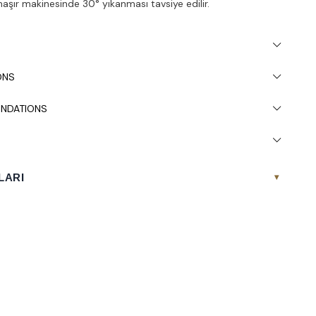
maşır makinesinde 30° yıkanması tavsiye edilir.
ONS
NDATIONS
LARI
▾