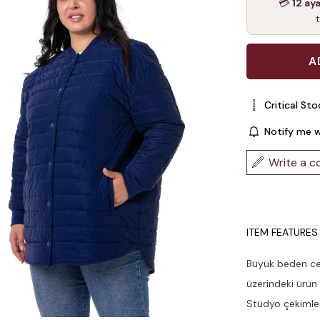
💳
12 ay
Critical Sto
Notify me 
Write a 
ITEM FEATURES
Büyük beden cep
üzerindeki ürün
Stüdyo çekimleri