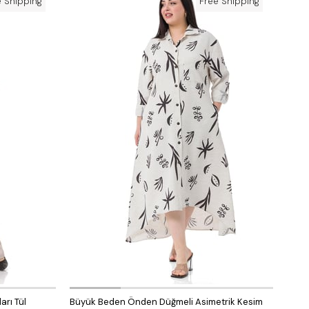
e Shipping
Free Shipping
arı Tül
Büyük Beden Önden Düğmeli Asimetrik Kesim
Büyü