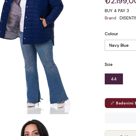
₺2.199,0
BUY 4 PAY 3
Brand
:
DISENT
Colour
Size
44
📏 Bedenimi 