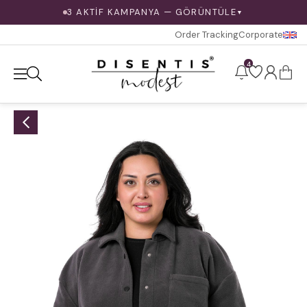
3 AKTİF KAMPANYA — GÖRÜNTÜLE
▼
Order Tracking
Corporate
4