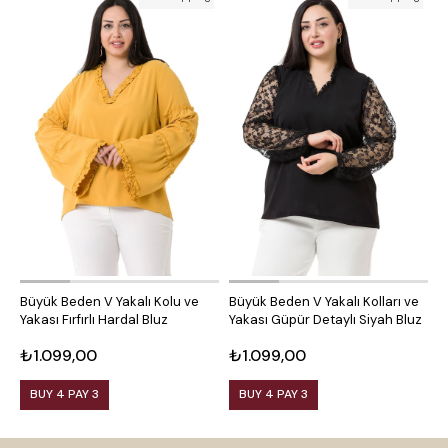
Büyük Beden V Yakalı Kolu ve
Büyük Beden V Yakalı Kolları ve
B
Yakası Fırfırlı Hardal Bluz
Yakası Güpür Detaylı Siyah Bluz
K
₺1.099,00
₺1.099,00
₺
BUY 4 PAY 3
BUY 4 PAY 3