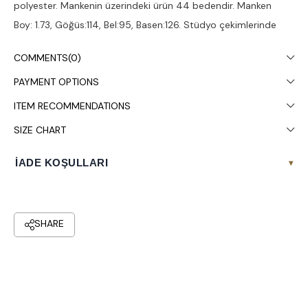
polyester. Mankenin üzerindeki ürün 44 bedendir. Manken
Boy: 1.73, Göğüs:114, Bel:95, Basen:126. Stüdyo çekimlerinde
renkler ışık farklılığından dolayı değişiklik gösterebilir. Kuru
COMMENTS
(0)
temizleme yapılması tavsiye edilir.
PAYMENT OPTIONS
ITEM RECOMMENDATIONS
SIZE CHART
İADE KOŞULLARI
▾