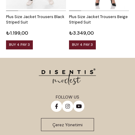
Plus Size Jacket Trousers Black
Plus Size Jacket Trousers Beige
P
Striped Suit
Striped Suit
S
₺1.199,00
₺3.349,00
₺
BUY 4 PAY 3
BUY 4 PAY 3
FOLLOW US
Çerez Yönetimi