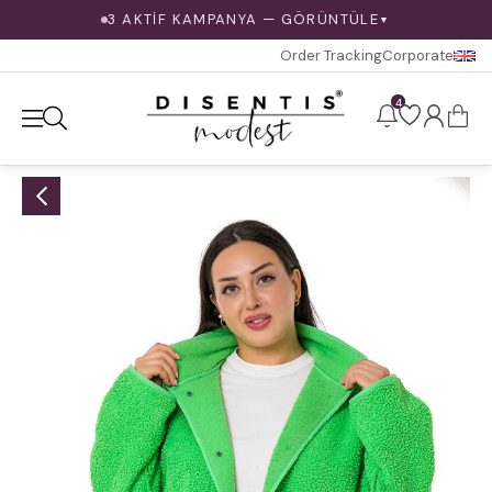
3 AKTİF KAMPANYA — GÖRÜNTÜLE
▼
Order Tracking
Corporate
4