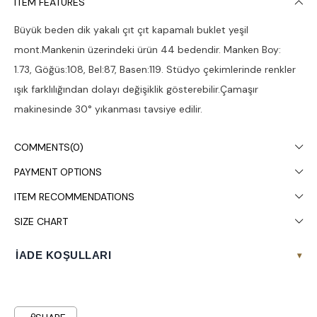
ITEM FEATURES
Büyük beden dik yakalı çıt çıt kapamalı buklet yeşil
mont.Mankenin üzerindeki ürün 44 bedendir. Manken Boy:
1.73, Göğüs:108, Bel:87, Basen:119. Stüdyo çekimlerinde renkler
ışık farklılığından dolayı değişiklik gösterebilir.Çamaşır
makinesinde 30° yıkanması tavsiye edilir.
COMMENTS
(0)
PAYMENT OPTIONS
ITEM RECOMMENDATIONS
SIZE CHART
İADE KOŞULLARI
▾