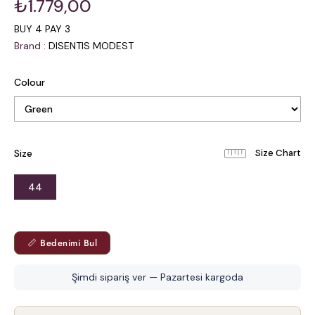
₺1.779,00
BUY 4 PAY 3
Brand
:
DISENTIS MODEST
Colour
Size
44
📏 Bedenimi Bul
Şimdi sipariş ver — Pazartesi kargoda