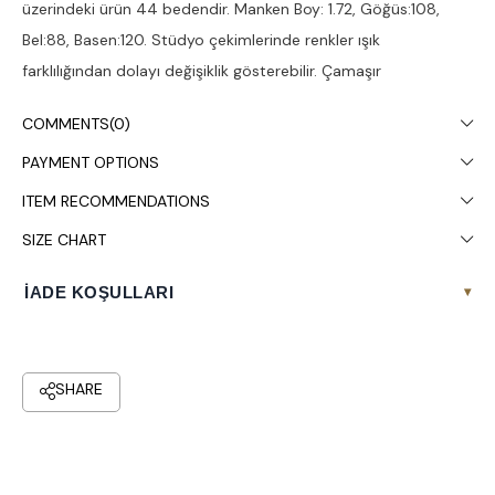
üzerindeki ürün 44 bedendir. Manken Boy: 1.72, Göğüs:108,
Bel:88, Basen:120. Stüdyo çekimlerinde renkler ışık
farklılığından dolayı değişiklik gösterebilir. Çamaşır
makinesinde 30° yıkanması tavsiye edilir.
COMMENTS
(0)
PAYMENT OPTIONS
ITEM RECOMMENDATIONS
SIZE CHART
İADE KOŞULLARI
▾