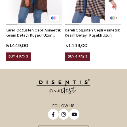
1
1
Kareli Göğüsten Cepli Asimetrik
Kareli Göğüsten Cepli Asimetrik
O
Kesim Detaylı Kuşaklı Uzun
Kesim Detaylı Kuşaklı Uzun
D
Dokuma Tunik Gömlek
Dokuma Tunik Gömlek
₺1.449,00
₺1.449,00
₺
BUY 4 PAY 3
BUY 4 PAY 3
FOLLOW US