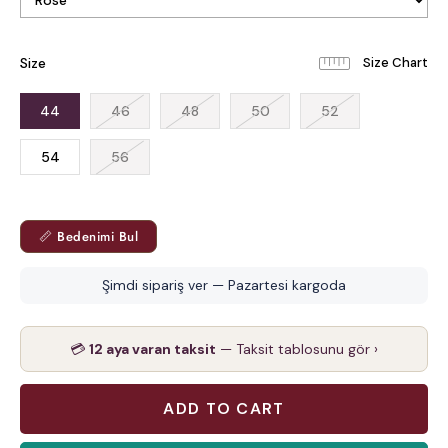
Size
44
46
48
50
52
54
56
📏 Bedenimi Bul
Şimdi sipariş ver — Pazartesi kargoda
💳
12 aya varan taksit
— Taksit tablosunu gör ›