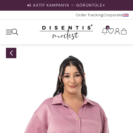
3 AKTİF KAMPANYA — GÖRÜNTÜLE
▼
Order Tracking
Corporate
4