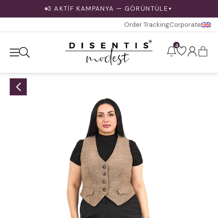
3 AKTİF KAMPANYA — GÖRÜNTÜLE
▼
Order Tracking
Corporate
4