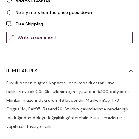
Add to Favorites
Notify me when the price goes down
Free Shipping
Write a comment
ITEM FEATURES
Büyük beden düğme kapamalı cep kapaklı astarlı kısa
balıksırtı yelek.Günlük kullanım için uygundur. %100 polyester.
Mankenin üzerindeki ürün 46 bedendir. Manken Boy: 1.73,
Göğüs:114, Bel:95, Basen:126. Stüdyo çekimlerinde renkler ışık
farklılığından dolayı değişiklik gösterebilir. Kuru temizleme
yapılması tavsiye edilir.