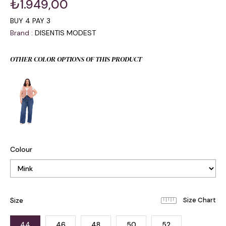
₺1.949,00
BUY 4 PAY 3
Brand
:
DISENTIS MODEST
OTHER COLOR OPTIONS OF THIS PRODUCT
Colour
Size
44
46
48
50
52