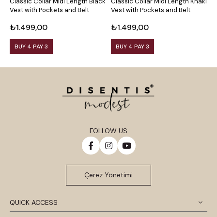
Classic Collar Midi Length Black
Classic Collar Midi Length Khaki
C
Vest with Pockets and Belt
Vest with Pockets and Belt
C
B
₺1.499,00
₺1.499,00
₺
BUY 4 PAY 3
BUY 4 PAY 3
FOLLOW US
Çerez Yönetimi
QUICK ACCESS