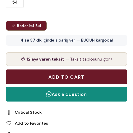
54
📏 Bedenimi Bul
4 sa 37 dk
içinde sipariş ver — BUGÜN kargoda!
💳
12 aya varan taksit
— Taksit tablosunu gör ›
Critical Stock
Add to Favorites