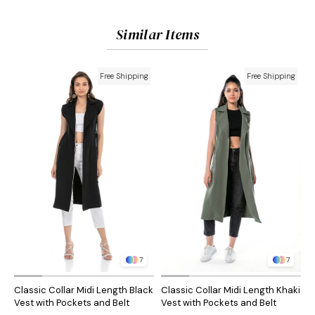
Similar Items
Free Shipping
Free Shipping
7
7
Classic Collar Midi Length Black
Classic Collar Midi Length Khaki
C
Vest with Pockets and Belt
Vest with Pockets and Belt
C