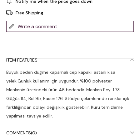
Notify me when the price goes down
Free Shipping
Write a comment
ITEM FEATURES
Büyük beden düğme kapamalı cep kapaklı astarlı kısa
yelek.Günlük kullanım için uygundur. %100 polyester.
Mankenin üzerindeki ürün 46 bedendir. Manken Boy: 1.73,
Göğüs:114, Bel:95, Basen:126. Stüdyo çekimlerinde renkler ışık
farklılığından dolayı değişiklik gösterebilir. Kuru temizleme
yapılması tavsiye edilir.
COMMENTS
(0)