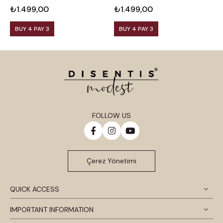
B
₺1.499,00
₺1.499,00
₺
BUY 4 PAY 3
BUY 4 PAY 3
FOLLOW US
Çerez Yönetimi
QUICK ACCESS
IMPORTANT INFORMATION