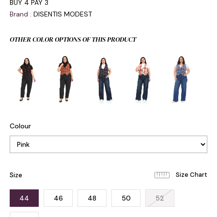
BUY 4 PAY 3
Brand
:
DISENTIS MODEST
OTHER COLOR OPTIONS OF THIS PRODUCT
Colour
Size
44
46
48
50
52