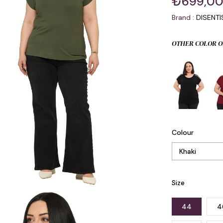
₺699,0
Brand
:
DISENT
OTHER COLOR O
Colour
Size
44
4