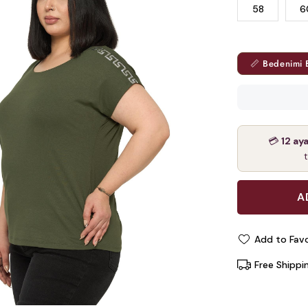
58
6
📏 Bedenimi 
💳
12 ay
Add to Favo
Free Shippi