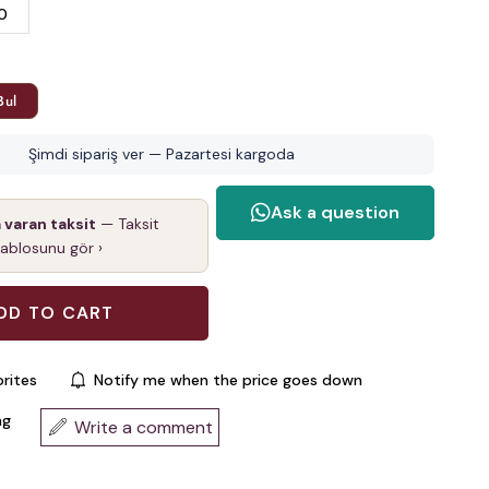
0
Bul
Şimdi sipariş ver — Pazartesi kargoda
a varan taksit
— Taksit
tablosunu gör ›
rites
Notify me when the price goes down
ng
Write a comment