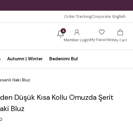
Order Tracking
Corporate
English
4
My Favorites
Member Login
My Cart
n
Autumn | Winter
Bedenimi Bul
senli Haki Bluz
den Düşük Kısa Kollu Omuzda Şerit
aki Bluz
.0