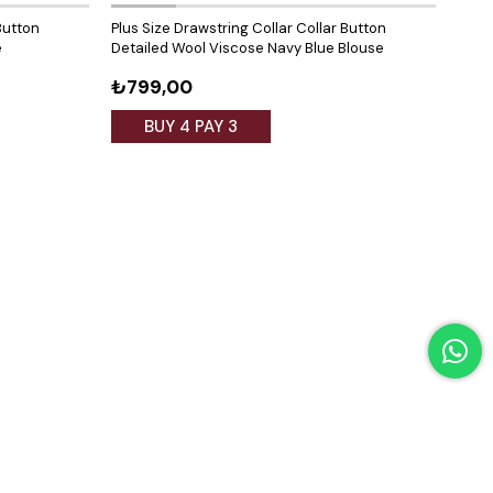
Button
Plus Size Drawstring Collar Collar Button
Plus 
e
Detailed Wool Viscose Navy Blue Blouse
Deta
₺799,00
₺79
BUY 4 PAY 3