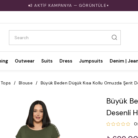
3 AKTİF KAMPANYA — GÖRÜNTÜLE
▼
hing
Outwear
Suits
Dress
Jumpsuits
Denim | Jea
Tops
Blouse
Büyük Beden Düşük Kısa Kollu Omuzda Şerit De
Büyük Be
Desenli H
0