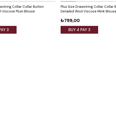
wstring Collar Collar Button
Plus Size Drawstring Collar Collar 
l Viscose Plum Blouse
Detailed Wool Viscose Mink Blous
₺799,00
PAY 3
BUY 4 PAY 3