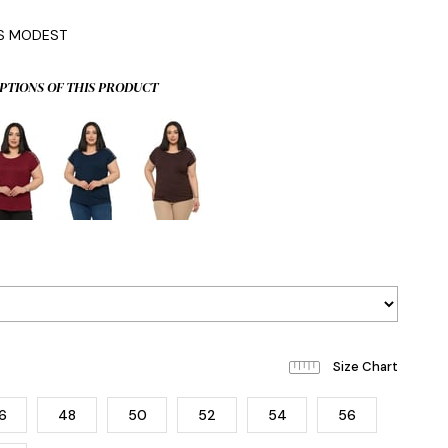
0
IS MODEST
PTIONS OF THIS PRODUCT
6
48
50
52
54
56