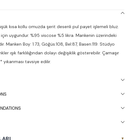
ük kısa kollu omuzda şerit desenli pul payet işlemeli bluz.
 için uygundur. %95 viscose %5 likra. Mankenin üzerindeki
r. Manken Boy: 1.73, Göğüs:108, Bel:87, Basen:119. Stüdyo
kler ışık farklılığından dolayı değişiklik gösterebilir. Çamaşır
 yıkanması tavsiye edilir.
ONS
NDATIONS
LARI
▾